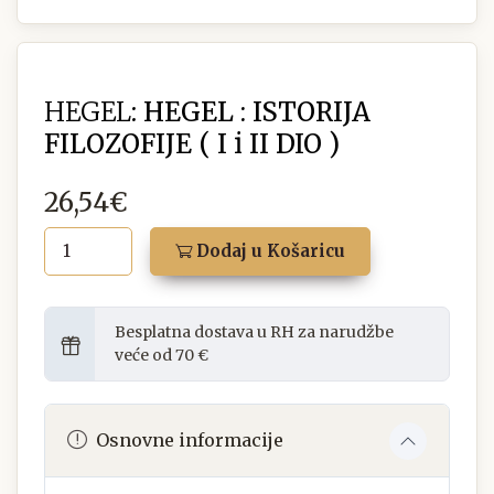
HEGEL:
HEGEL : ISTORIJA
FILOZOFIJE ( I i II DIO )
26,54€
Dodaj u Košaricu
Besplatna dostava u RH za narudžbe
veće od 70 €
Osnovne informacije