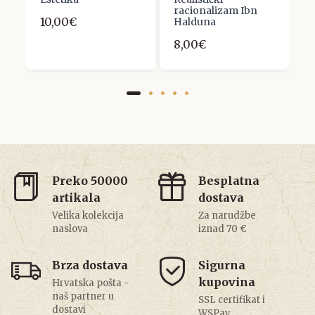
racionalizam Ibn
10,00€
1
Halduna
8,00€
Preko 50000
Besplatna
artikala
dostava
Velika kolekcija
Za narudžbe
naslova
iznad 70 €
Brza dostava
Sigurna
kupovina
Hrvatska pošta -
naš partner u
SSL certifikat i
dostavi
WSPay