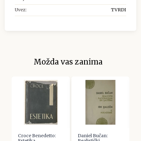
Uvez:
TVRDI
Možda vas zanima
Croce Benedetto:
Daniel Bučan:
J
Estetika
Realistički
P