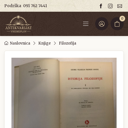
Podrška
091 762 7441
0
Naslovnica
Knjige
Filozofija