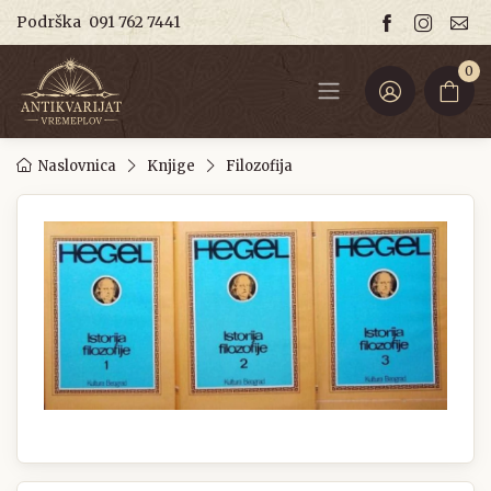
Podrška
091 762 7441
0
Naslovnica
Knjige
Filozofija