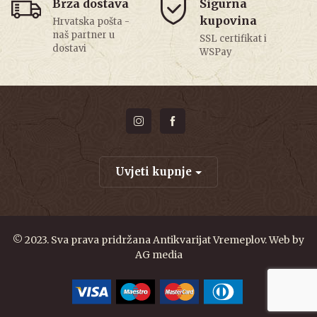
Brza dostava
Sigurna
kupovina
Hrvatska pošta -
naš partner u
SSL certifikat i
dostavi
WSPay
Uvjeti kupnje
© 2023. Sva prava pridržana Antikvarijat Vremeplov. Web by
AG media