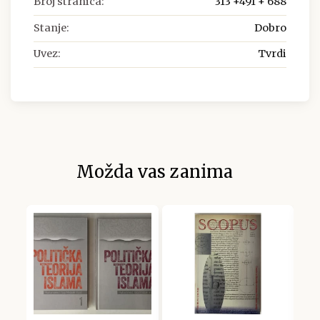
Broj stranica:
313 +491 + 688
Stanje:
Dobro
Uvez:
Tvrdi
Možda vas zanima