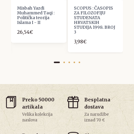
Misbah Yazdi
SCOPUS : ČASOPIS
E
Muhammed Taqi :
ZA FILOZOFIJU
R
Politička teorija
STUDENATA
m
Islama I - II
HRVATSKIH
e
 u
STUDIJA 1998. BROJ
26,54€
5
3
3,98€
Preko 50000
Besplatna
artikala
dostava
Velika kolekcija
Za narudžbe
naslova
iznad 70 €