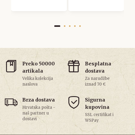
1
Preko 50000
Besplatna
artikala
dostava
Velika kolekcija
Za narudžbe
naslova
iznad 70 €
Brza dostava
Sigurna
kupovina
Hrvatska pošta -
naš partner u
SSL certifikat i
dostavi
WSPay