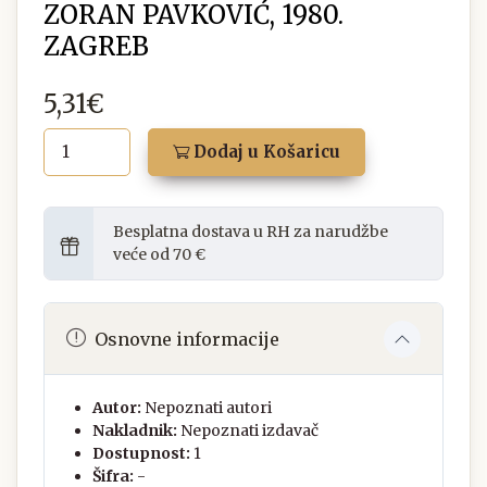
ZORAN PAVKOVIĆ, 1980.
ZAGREB
5,31€
Dodaj u Košaricu
Besplatna dostava u RH za narudžbe
veće od 70 €
Osnovne informacije
Autor:
Nepoznati autori
Nakladnik:
Nepoznati izdavač
Dostupnost:
1
Šifra:
-