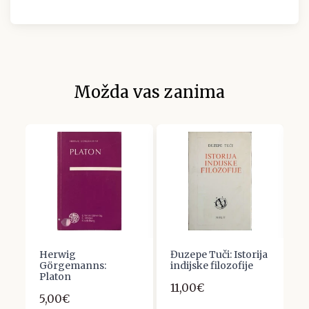
Možda vas zanima
Herwig
Đuzepe Tuči: Istorija
I
Görgemanns:
indijske filozofije
U
Platon
S
11,00€
I
5,00€
D