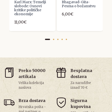
Karl Marx: Temelji
Bhagavad-Gita-
E
slobode: Osnovi
Pesma o božanstvu
S
kritike političke
o
6,00€
ekonomije
H
11,00€
1
Preko 50000
Besplatna
artikala
dostava
Velika kolekcija
Za narudžbe
naslova
iznad 70 €
Brza dostava
Sigurna
kupovina
Hrvatska pošta -
naš partner u