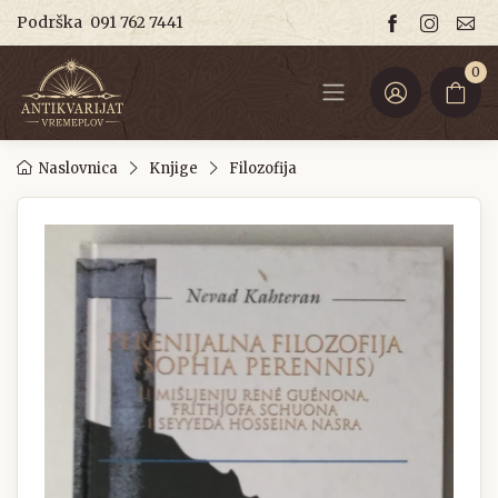
Podrška
091 762 7441
0
Naslovnica
Knjige
Filozofija