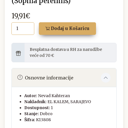
(Sophia perennis)
19,91€
Dodaj u Košaricu
Besplatna dostava u RH za narudžbe
veće od 70 €
Osnovne informacije
Autor:
Nevad Kahteran
Nakladnik:
EL KALEM, SARAJEVO
Dostupnost:
1
Stanje:
Dobro
Šifra:
K13808