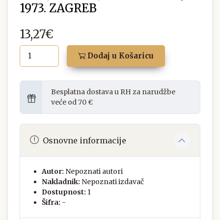
1973. ZAGREB
13,27€
Dodaj u Košaricu
Besplatna dostava u RH za narudžbe
veće od 70 €
Osnovne informacije
Autor:
Nepoznati autori
Nakladnik:
Nepoznati izdavač
Dostupnost:
1
Šifra:
-