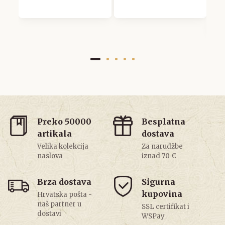
9
Preko 50000
Besplatna
artikala
dostava
Velika kolekcija
Za narudžbe
naslova
iznad 70 €
Brza dostava
Sigurna
kupovina
Hrvatska pošta -
naš partner u
SSL certifikat i
dostavi
WSPay