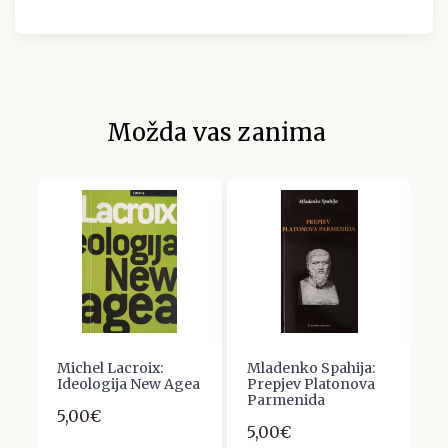
Možda vas zanima
Michel Lacroix:
Mladenko Spahija:
G
Ideologija New Agea
Prepjev Platonova
Z
IV
Parmenida
D
5,00€
N
5,00€
K
F