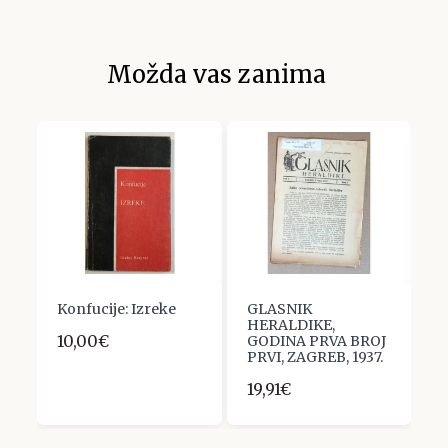
Možda vas zanima
Konfucije: Izreke
GLASNIK
F
HERALDIKE,
F
10,00€
GODINA PRVA BROJ
t
PRVI, ZAGREB, 1937.
G
19,91€
6