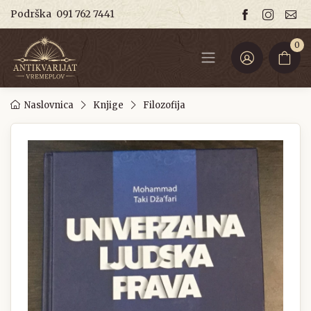
Podrška
091 762 7441
0
Naslovnica
Knjige
Filozofija