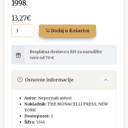
1998.
13,27€
Dodaj u Košaricu
Besplatna dostava u RH za narudžbe
veće od 70 €
Osnovne informacije
Autor:
Nepoznati autori
Nakladnik:
THE MONACELLI PRESS, NEW
YORK
Dostupnost:
1
Šifra:
5341