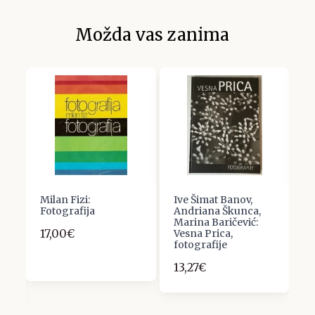
Možda vas zanima
Milan Fizi:
Ive Šimat Banov,
P
N
Fotografija
Andriana Škunca,
G
F
Marina Baričević:
f
17,00€
Vesna Prica,
n
fotografije
f
13,27€
1