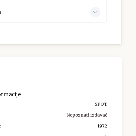
a
ormacije
SPOT
Nepoznati izdavač
:
1972