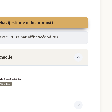
bavijesti me o dostupnosti
ava u RH za narudžbe veće od 70 €
macije
nati izdavač
prodano