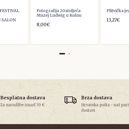
FESTIVAL
Fotografija 20.stoljeća:
Plitvička j
Muzej Ludwig u Kolnu
13,27€
 SALON
8,00€
Besplatna dostava
Brza dostava
Za narudžbe iznad 70 €
Hrvatska pošta - naš par
dostavi