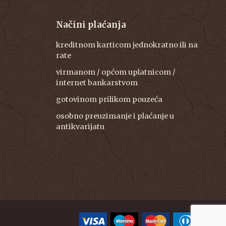
Načini plaćanja
kreditnom karticom jednokratno ili na
rate
virmanom / općom uplatnicom /
internet bankarstvom
gotovinom prilikom pouzeća
osobno preuzimanje i plaćanje u
antikvarijatu