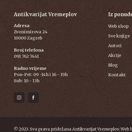
Antikvarijat Vremeplov
Iz ponud
Adresa
Web shop
Zvonimirova 24
Sve knjige
10000 Zagreb
Autori
Broj telefona
Akcije
091 762 7441
Blog
Radno vrijeme
Pon-Pet: 09 -14h i 16 - 19h
Kontakt
Sub: 10 - 13h
© 2023. Sva prava pridržana Antikvarijat Vremeplov. Web 