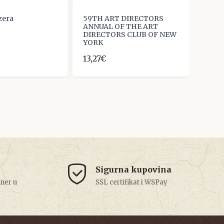
ezera
59TH ART DIRECTORS
Slavk
ANNUAL OF THE ART
5,00
DIRECTORS CLUB OF NEW
YORK
13,27€
Sigurna kupovina
tner u
SSL certifikat i WSPay