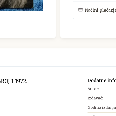
Načini plaćanj
Dodatne inf
OJ 1 1972.
Autor:
Izdavač:
Godina izdanja