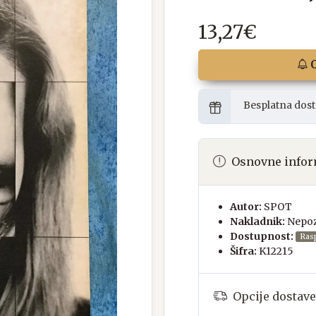
13,27€
O
Besplatna dost
Osnovne infor
Autor:
SPOT
Nakladnik:
Nepoz
Dostupnost:
Ras
Šifra:
K12215
Opcije dostave