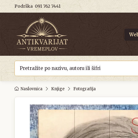
Podrška
091 762 7441
Web
Naslovnica
Knjige
Fotografija