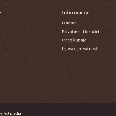
e
Informacije
O nama
Privatnost i kolačići
Uvjeti kupnje
Izjava o privatnosti
by
AG media