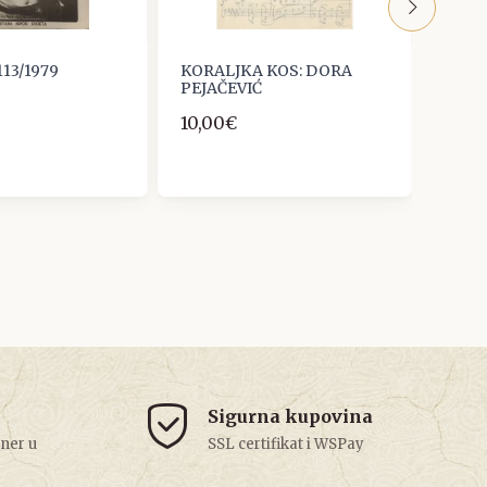
 113/1979
KORALJKA KOS: DORA
Vítěz
PEJAČEVIĆ
Černo
Onam
10,00€
30,0
Sigurna kupovina
tner u
SSL certifikat i WSPay