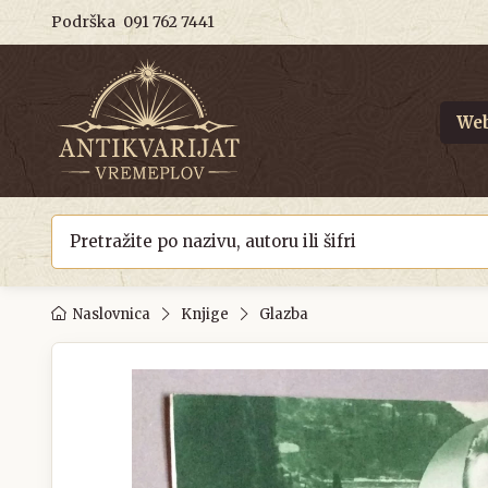
Podrška
091 762 7441
Web
Naslovnica
Knjige
Glazba