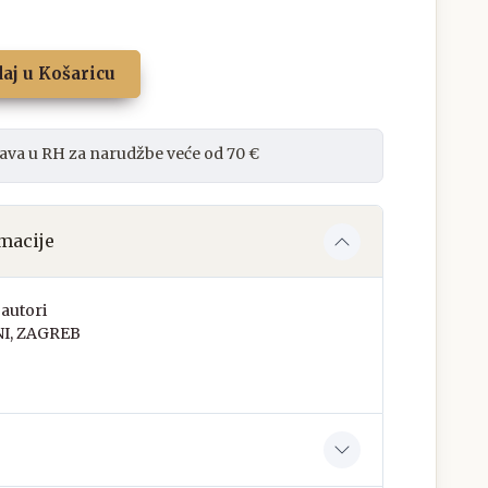
aj u Košaricu
ava u RH za narudžbe veće od 70 €
macije
autori
NI, ZAGREB