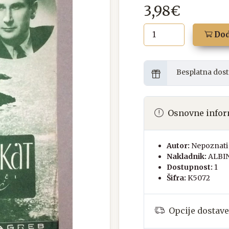
3,98€
Dod
Besplatna dost
Osnovne infor
Autor:
Nepoznati 
Nakladnik:
ALBI
Dostupnost:
1
Šifra:
K5072
Opcije dostave