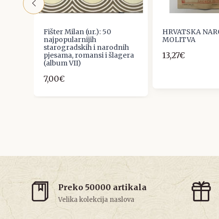
ERG
Fišter Milan (ur.): 50
HRVATSKA NA
A
najpopularnijih
MOLITVA
GRLO
starogradskih i narodnih
13,27€
IRA
pjesama, romansi i šlagera
(album VII)
7,00€
Preko 50000 artikala
Velika kolekcija naslova