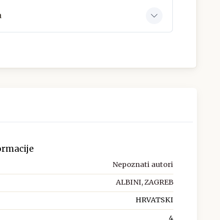
a
ormacije
Nepoznati autori
ALBINI, ZAGREB
HRVATSKI
4