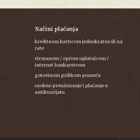
Načini plaćanja
kreditnom karticom jednokratno ili na
rate
virmanom / općom uplatnicom /
internet bankarstvom
gotovinom prilikom pouzeća
osobno preuzimanje i plaćanje u
antikvarijatu