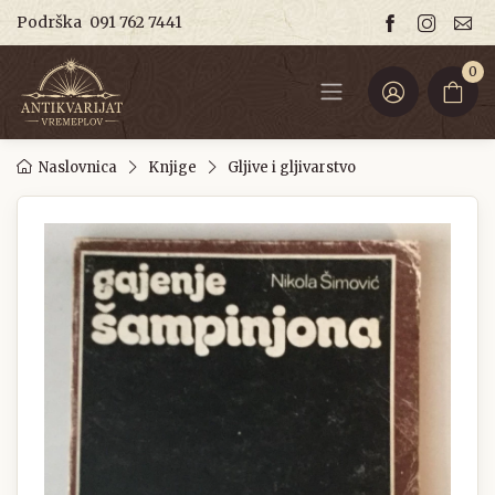
Podrška
091 762 7441
0
Naslovnica
Knjige
Gljive i gljivarstvo