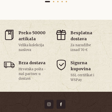
Preko 50000
Besplatna
artikala
dostava
Velika kolekcija
Za narudžbe
naslova
iznad 70 €
Brza dostava
Sigurna
kupovina
Hrvatska pošta -
naš partner u
SSL certifikat i
dostavi
WSPay