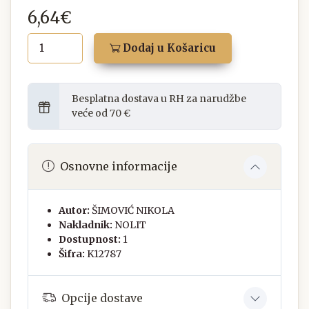
6,64€
Dodaj u Košaricu
Besplatna dostava u RH za narudžbe
veće od 70 €
Osnovne informacije
Autor:
ŠIMOVIĆ NIKOLA
Nakladnik:
NOLIT
Dostupnost:
1
Šifra:
K12787
Opcije dostave