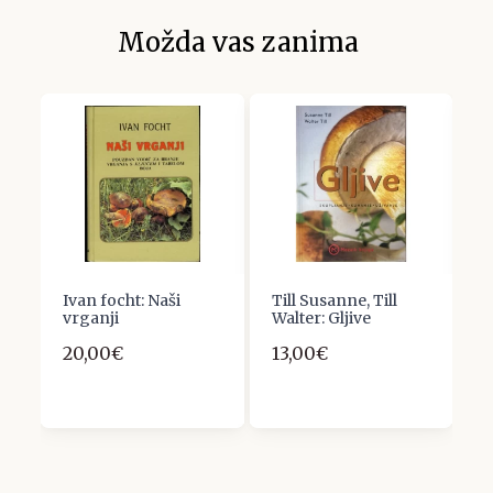
Možda vas zanima
Ivan focht: Naši
Till Susanne, Till
Z
vrganji
Walter: Gljive
U
20,00€
13,00€
1