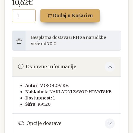
10,62€
Dodaj u Košaricu
Besplatna dostava u RH za narudžbe
veće od 70 €
Osnovne informacije
Autor:
MOSOLOV K.V.
Nakladnik:
NAKLADNI ZAVOD HRVATSKE
Dostupnost:
1
Šifra:
K9520
Opcije dostave