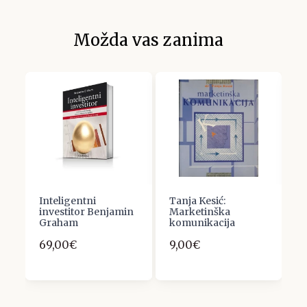
Možda vas zanima
Inteligentni
Tanja Kesić:
Z
investitor Benjamin
Marketinška
D
Graham
komunikacija
p
69,00€
9,00€
1