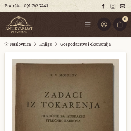
Podrška
091 762 7441
0
Naslovnica
Knjige
Gospodarstvo i ekonomija