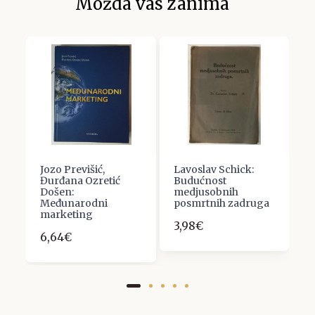
Možda vas zanima
Jozo Previšić,
Lavoslav Schick:
S
č
Đurđana Ozretić
Budućnost
S
Došen:
medjusobnih
P
Međunarodni
posmrtnih zadruga
s
marketing
3,98€
7
6,64€