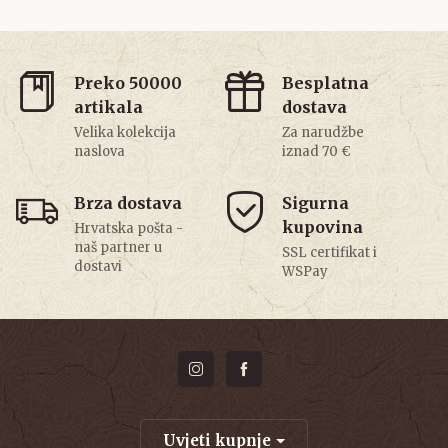
Preko 50000
Besplatna
artikala
dostava
Velika kolekcija
Za narudžbe
naslova
iznad 70 €
Brza dostava
Sigurna
kupovina
Hrvatska pošta -
naš partner u
SSL certifikat i
dostavi
WSPay
Uvjeti kupnje