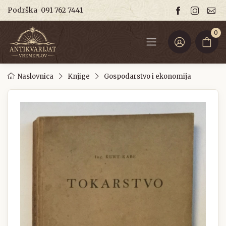
Podrška
091 762 7441
0
Naslovnica
Knjige
Gospodarstvo i ekonomija