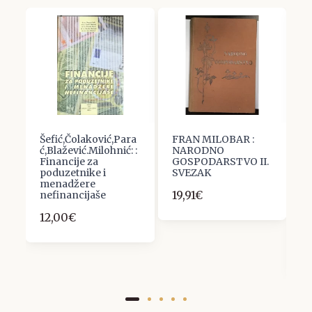
:
Šefić,Čolaković,Para
FRAN MILOBAR :
M
ć,Blažević.Milohnić: :
NARODNO
Ž
Financije za
GOSPODARSTVO II.
S
poduzetnike i
SVEZAK
R
menadžere
B
19,91€
nefinancijaše
P
(
12,00€
I
T
1