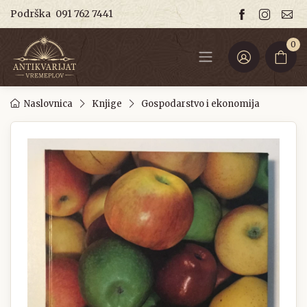
Podrška
091 762 7441
0
Naslovnica
Knjige
Gospodarstvo i ekonomija