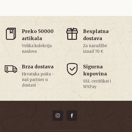
Preko 50000
Besplatna
artikala
dostava
Velika kolekcija
Za narudžbe
naslova
iznad 70 €
Brza dostava
Sigurna
kupovina
Hrvatska pošta -
naš partner u
SSL certifikat i
dostavi
WSPay