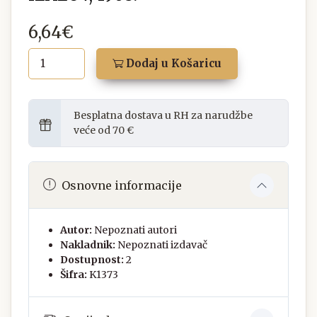
6,64€
Dodaj u Košaricu
Besplatna dostava u RH za narudžbe
veće od 70 €
Osnovne informacije
Autor:
Nepoznati autori
Nakladnik:
Nepoznati izdavač
Dostupnost:
2
Šifra:
K1373