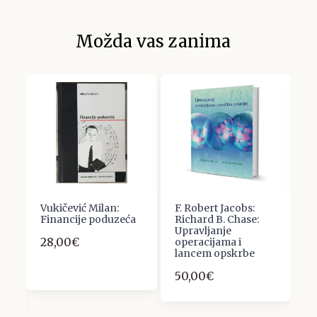
Možda vas zanima
Vukičević Milan:
F. Robert Jacobs:
R
Financije poduzeća
Richard B. Chase:
M
Upravljanje
k
28,00€
operacijama i
b
lancem opskrbe
2
50,00€