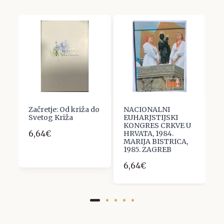
Začretje: Od križa do
NACIONALNI
Ž
Svetog Križa
EUHARJSTIJSKI
v
KONGRES CRKVE U
6,64€
1
HRVATA, 1984.
MARIJA BISTRICA,
1985. ZAGREB
6,64€