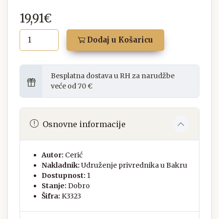
19,91€
Dodaj u Košaricu
Besplatna dostava u RH za narudžbe
veće od 70 €
Osnovne informacije
Autor:
Cerić
Nakladnik:
Udruženje privrednika u Bakru
Dostupnost:
1
Stanje:
Dobro
Šifra:
K3323