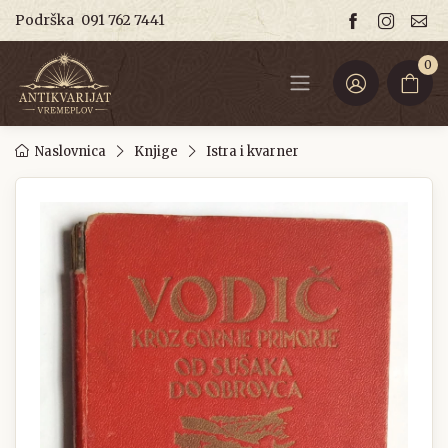
Podrška
091 762 7441
0
Naslovnica
Knjige
Istra i kvarner