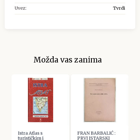
Uvez:
Tvrdi
Možda vas zanima
Istra Atlas s
FRAN BARBALIĆ :
N
turističkim i
PRVI ISTARSKI
d