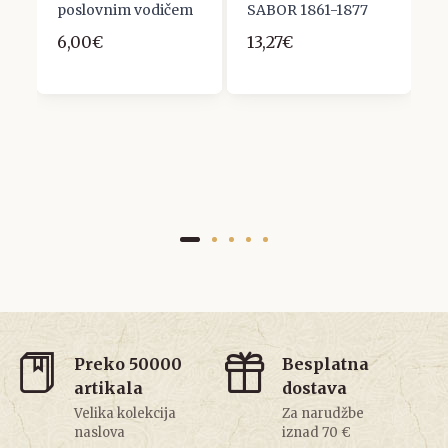
poslovnim vodičem
SABOR 1861-1877
h
u
6,00€
13,27€
1
Preko 50000
Besplatna
artikala
dostava
Velika kolekcija
Za narudžbe
naslova
iznad 70 €