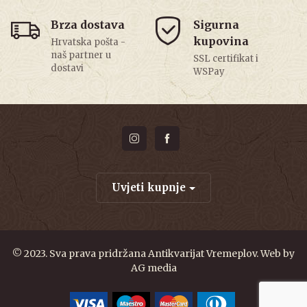
Brza dostava
Sigurna
kupovina
Hrvatska pošta -
naš partner u
SSL certifikat i
dostavi
WSPay
Uvjeti kupnje
© 2023. Sva prava pridržana Antikvarijat Vremeplov. Web by
AG media