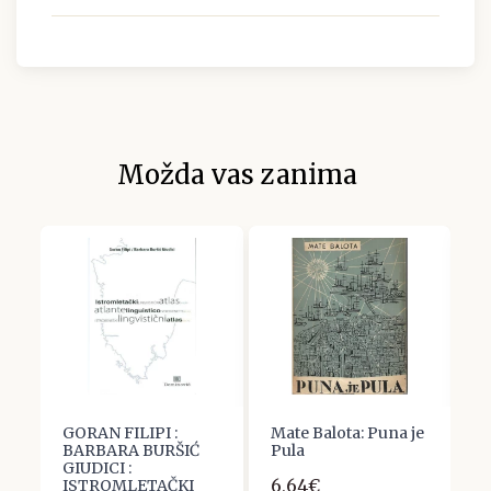
Možda vas zanima
GORAN FILIPI :
Mate Balota: Puna je
M
BARBARA BURŠIĆ
Pula
O
GIUDICI :
(
6,64€
ISTROMLETAČKI
S