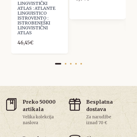
LINGVISTIČKI
U
ATLAS : ATLANTE
D
LINGUISTICO
3
ISTROVENTO :
ISTROBENEŠKI
LINGVISTIČNI
ATLAS
46,45€
Preko 50000
Besplatna
artikala
dostava
Velika kolekcija
Za narudžbe
naslova
iznad 70 €