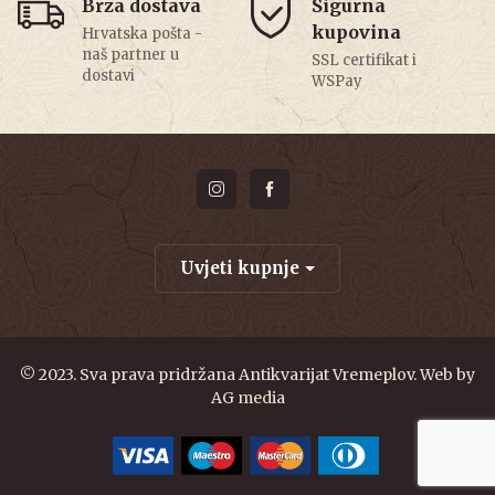
Brza dostava
Sigurna
kupovina
Hrvatska pošta -
naš partner u
SSL certifikat i
dostavi
WSPay
Uvjeti kupnje
© 2023. Sva prava pridržana Antikvarijat Vremeplov. Web by
AG media