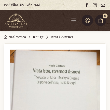
Podrška
091 762 7441
0
Naslovnica
Knjige
Istra i kvarner