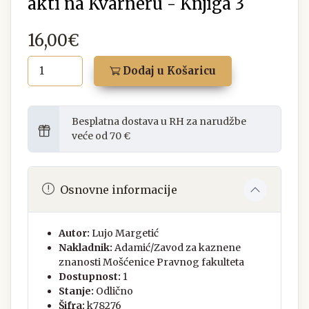
akti na Kvarneru - Knjiga 3
16,00€
Dodaj u Košaricu
Besplatna dostava u RH za narudžbe
veće od 70 €
Osnovne informacije
Autor:
Lujo Margetić
Nakladnik:
Adamić/Zavod za kaznene
znanosti Mošćenice Pravnog fakulteta
Dostupnost:
1
Stanje:
Odlično
Šifra:
k78276