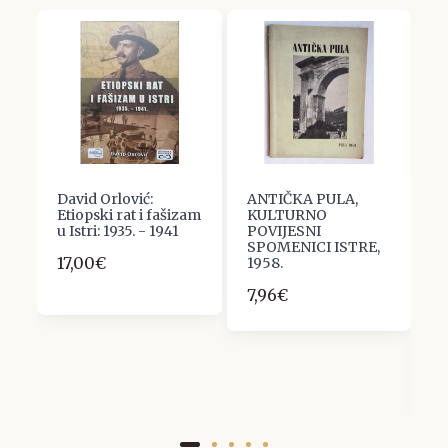
David Orlović:
ANTIČKA PULA,
Z
Etiopski rat i fašizam
KULTURNO
B
u Istri: 1935. - 1941
POVIJESNI
R
SPOMENICI ISTRE,
Č
17,00€
1958.
H
P
7,96€
G
U
Z
1
6