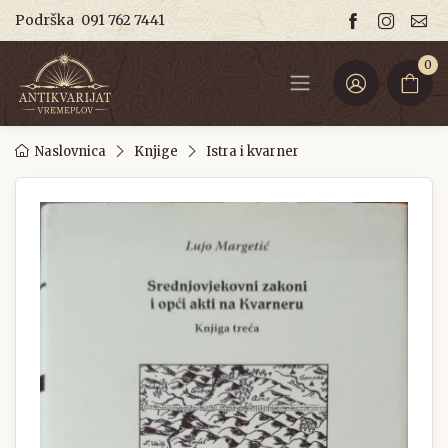
Podrška
091 762 7441
0
Naslovnica
Knjige
Istra i kvarner