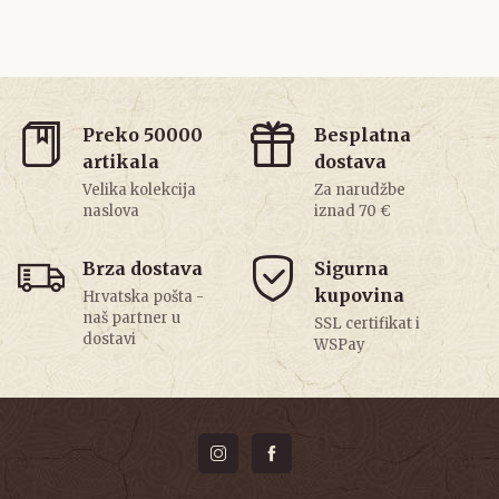
Preko 50000
Besplatna
artikala
dostava
Velika kolekcija
Za narudžbe
naslova
iznad 70 €
Brza dostava
Sigurna
kupovina
Hrvatska pošta -
naš partner u
SSL certifikat i
dostavi
WSPay