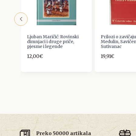
A
Ljuban Maričić: Rovinski
Prilozi o zavičaju
dimnjaci i druge priče,
Medulin, Savičen
pjesme i legende
Sutivanac
12,00€
19,91€
Preko 50000 artikala