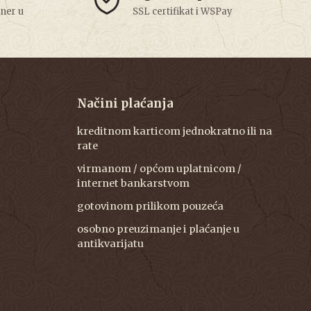
tner u
SSL certifikat i WSPay
Načini plaćanja
kreditnom karticom jednokratno ili na
rate
virmanom / općom uplatnicom /
internet bankarstvom
gotovinom prilikom pouzeća
osobno preuzimanje i plaćanje u
antikvarijatu