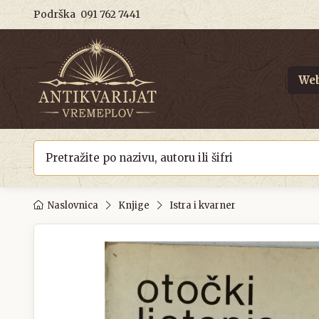
Podrška
091 762 7441
Web
Naslovnica
Knjige
Istra i kvarner