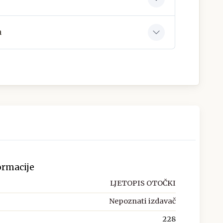
a
ormacije
LJETOPIS OTOČKI
Nepoznati izdavač
228