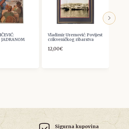
ČEVIĆ:
Vladimir Uremović: Povijest
Our L
 JADRANOM
crikveničkog ribarstva
13,27
12,00€
Sigurna kupovina