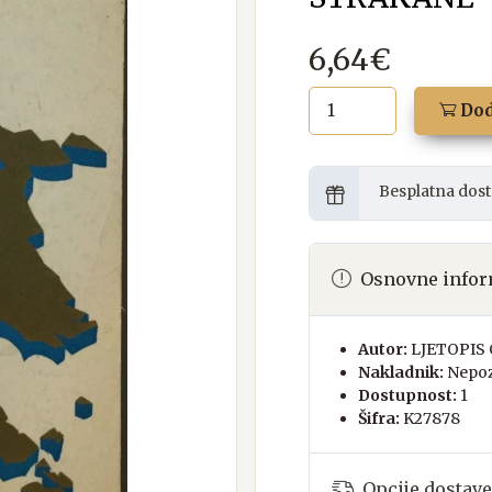
6,64€
Dod
Besplatna dost
Osnovne infor
Autor:
LJETOPIS
Nakladnik:
Nepoz
Dostupnost:
1
Šifra:
K27878
Opcije dostave