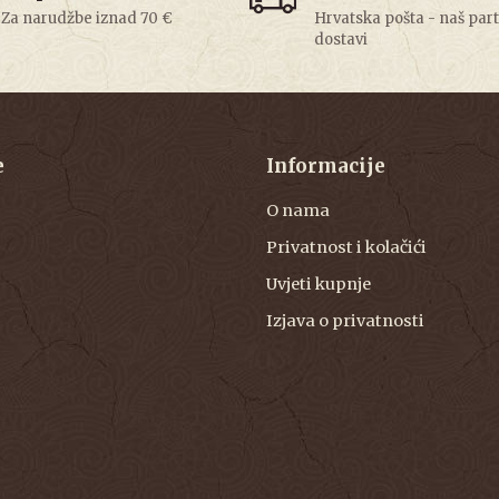
Za narudžbe iznad 70 €
Hrvatska pošta - naš par
dostavi
e
Informacije
O nama
Privatnost i kolačići
Uvjeti kupnje
Izjava o privatnosti