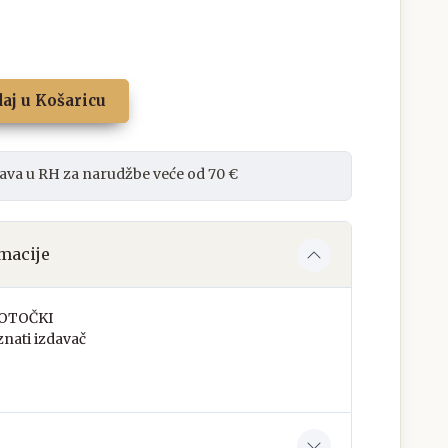
aj u Košaricu
ava u RH za narudžbe veće od 70 €
macije
 OTOČKI
nati izdavač