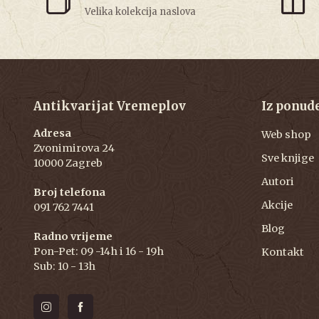
Velika kolekcija naslova
Antikvarijat Vremeplov
Iz ponud
Adresa
Web shop
Zvonimirova 24
Sve knjige
10000 Zagreb
Autori
Broj telefona
Akcije
091 762 7441
Blog
Radno vrijeme
Pon-Pet: 09 -14h i 16 - 19h
Kontakt
Sub: 10 - 13h