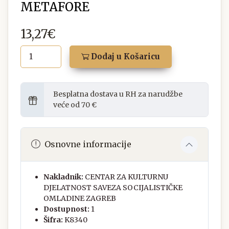
METAFORE
13,27€
Dodaj u Košaricu
Besplatna dostava u RH za narudžbe
veće od 70 €
Osnovne informacije
Nakladnik:
CENTAR ZA KULTURNU
DJELATNOST SAVEZA SOCIJALISTIČKE
OMLADINE ZAGREB
Dostupnost:
1
Šifra:
K8340