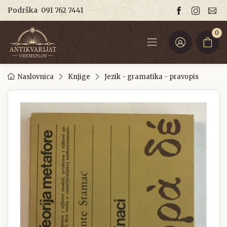
Podrška
091 762 7441
0
Naslovnica
Knjige
Jezik - gramatika - pravopis