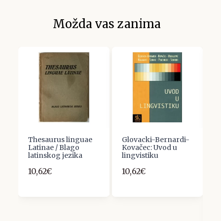
Možda vas zanima
Thesaurus linguae
Glovacki-Bernardi-
B
Latinae / Blago
Kovačec: Uvod u
Ž
latinskog jezika
lingvistiku
S
S
10,62€
10,62€
Ć
A
S
K
V
D