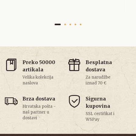
6
Preko 50000
Besplatna
artikala
dostava
Velika kolekcija
Za narudžbe
naslova
iznad 70 €
Brza dostava
Sigurna
kupovina
Hrvatska pošta -
naš partner u
SSL certifikat i
dostavi
WSPay