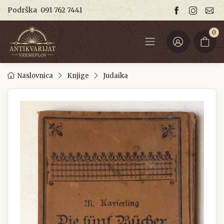
Podrška
091 762 7441
0
Naslovnica
Knjige
Judaika