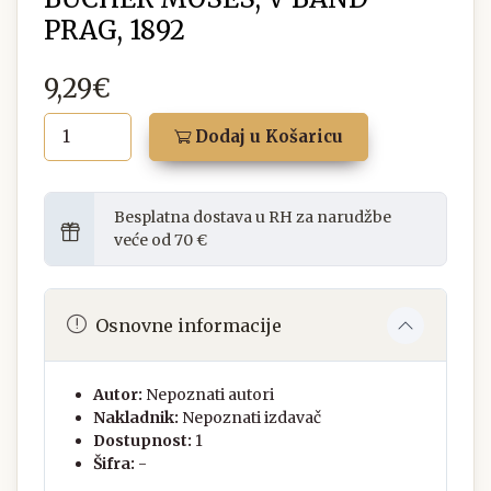
PRAG, 1892
9,29€
Dodaj u Košaricu
Besplatna dostava u RH za narudžbe
veće od 70 €
Osnovne informacije
Autor:
Nepoznati autori
Nakladnik:
Nepoznati izdavač
Dostupnost:
1
Šifra:
-