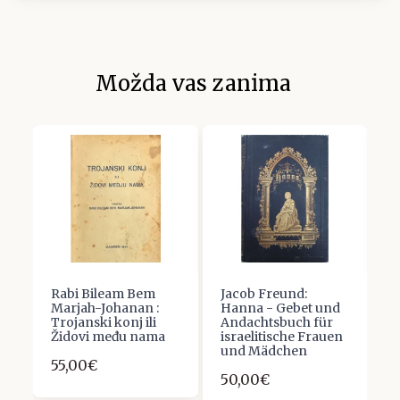
Možda vas zanima
Rabi Bileam Bem
Jacob Freund:
J
Marjah-Johanan :
Hanna - Gebet und
L
Trojanski konj ili
Andachtsbuch für
F
a
Židovi među nama
israelitische Frauen
1
und Mädchen
55,00€
50,00€