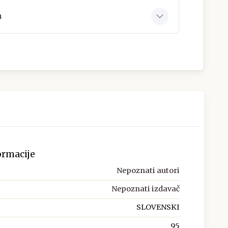
a
ormacije
Nepoznati autori
Nepoznati izdavač
SLOVENSKI
95