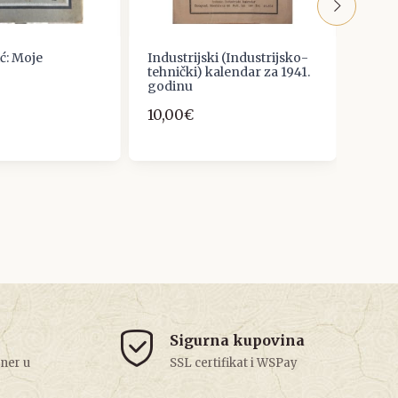
ć: Moje
Industrijski (Industrijsko-
FRAN
tehnički) kalendar za 1941.
RUDA
godinu
1935.
10,00€
13,27
Sigurna kupovina
tner u
SSL certifikat i WSPay