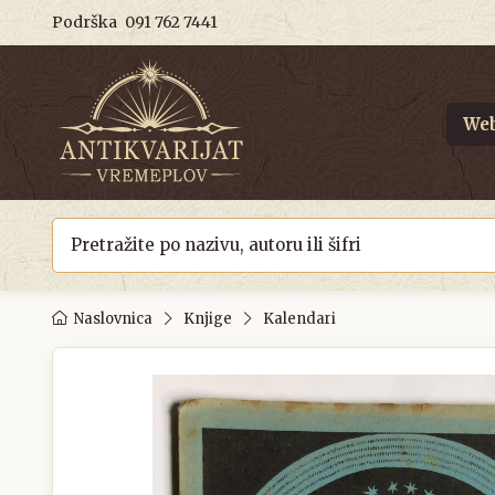
Podrška
091 762 7441
Web
Naslovnica
Knjige
Kalendari