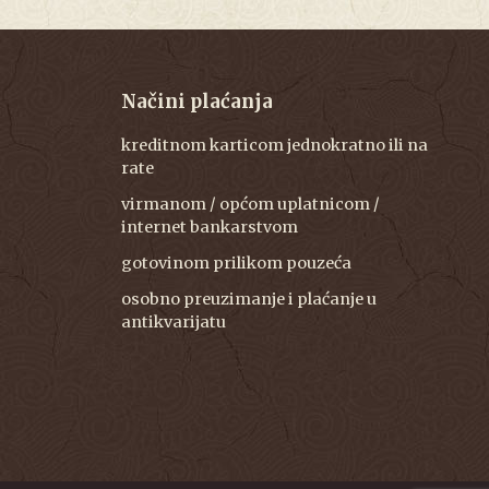
Načini plaćanja
kreditnom karticom jednokratno ili na
rate
virmanom / općom uplatnicom /
internet bankarstvom
gotovinom prilikom pouzeća
osobno preuzimanje i plaćanje u
antikvarijatu