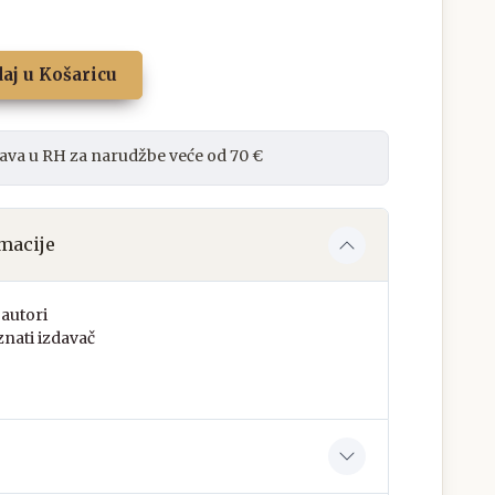
aj u Košaricu
ava u RH za narudžbe veće od 70 €
macije
autori
nati izdavač