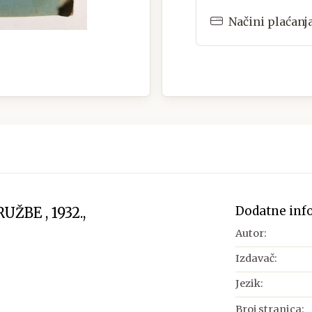
Načini plaćanj
Dodatne inf
BE , 1932.,
Autor:
Izdavač:
Jezik:
Broj stranica: