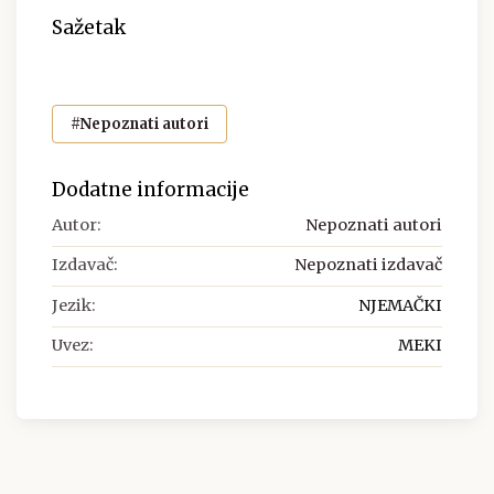
Sažetak
#Nepoznati autori
Dodatne informacije
Autor:
Nepoznati autori
Izdavač:
Nepoznati izdavač
Jezik:
NJEMAČKI
Uvez:
MEKI