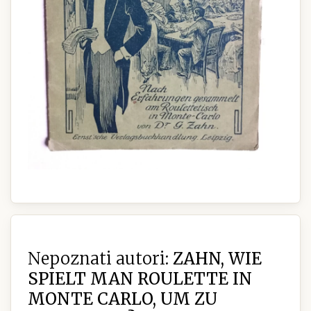
Nepoznati autori:
ZAHN, WIE
SPIELT MAN ROULETTE IN
MONTE CARLO, UM ZU