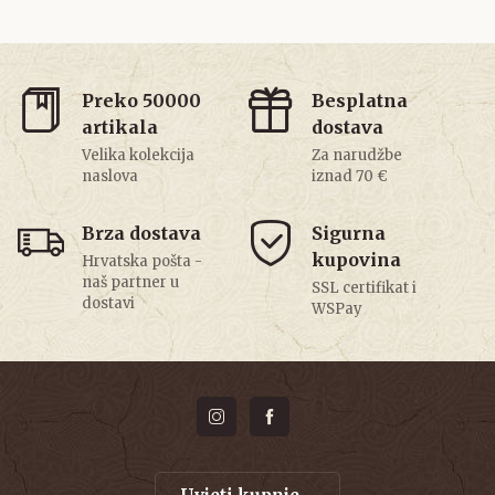
Preko 50000
Besplatna
artikala
dostava
Velika kolekcija
Za narudžbe
naslova
iznad 70 €
Brza dostava
Sigurna
kupovina
Hrvatska pošta -
naš partner u
SSL certifikat i
dostavi
WSPay