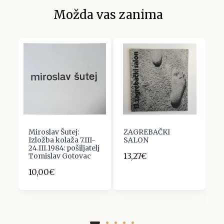
Možda vas zanima
Miroslav Šutej:
ZAGREBAČKI
5
Izložba kolaža 7.III-
SALON
I
24.III.1984: pošiljatelj
J
13,27€
Tomislav Gotovac
C
O
10,00€
P
1