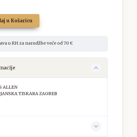
aj u Košaricu
ava u RH za narudžbe veće od 70 €
macije
S ALLEN
JANSKA TISKARA ZAGREB