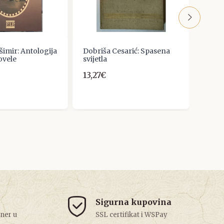
imir: Antologija
Dobriša Cesarić: Spasena
Vikto
ovele
svijetla
15,0
13,27€
Sigurna kupovina
tner u
SSL certifikat i WSPay