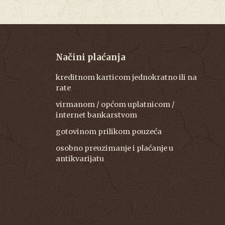
Načini plaćanja
kreditnom karticom jednokratno ili na
rate
virmanom / općom uplatnicom /
internet bankarstvom
gotovinom prilikom pouzeća
osobno preuzimanje i plaćanje u
antikvarijatu