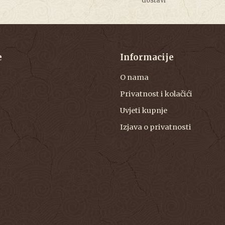
dostavi
e
Informacije
O nama
Privatnost i kolačići
Uvjeti kupnje
Izjava o privatnosti