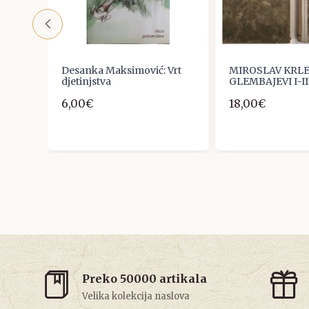
7,
Desanka Maksimović: Vrt
MIROSLAV KRLE
:
djetinjstva
GLEMBAJEVI I-II
6,00€
18,00€
Preko 50000 artikala
Velika kolekcija naslova