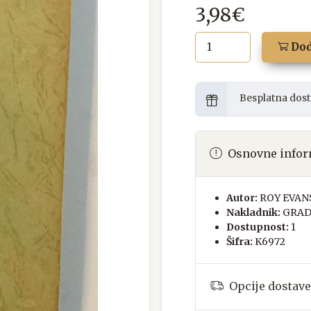
3,98€
Dod
Besplatna dost
Osnovne infor
Autor:
ROY EVAN
Nakladnik:
GRAD
Dostupnost:
1
Šifra:
K6972
Opcije dostave