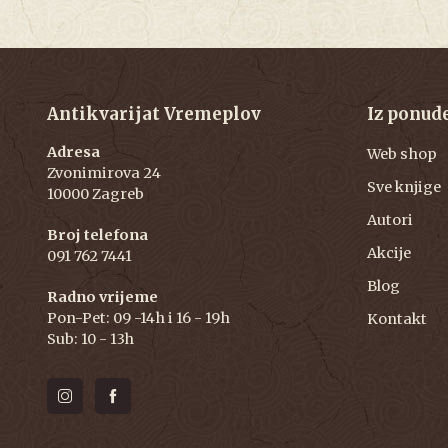
Antikvarijat Vremeplov
Iz ponud
Adresa
Web shop
Zvonimirova 24
Sve knjige
10000 Zagreb
Autori
Broj telefona
Akcije
091 762 7441
Blog
Radno vrijeme
Pon-Pet: 09 -14h i 16 - 19h
Kontakt
Sub: 10 - 13h