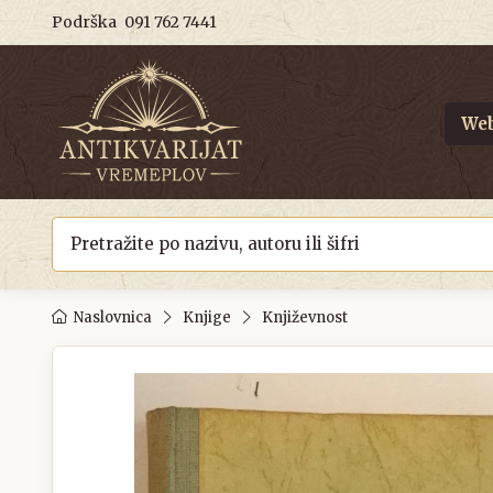
Podrška
091 762 7441
Web
Naslovnica
Knjige
Književnost