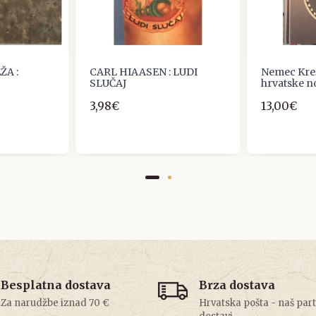
ŽA :
CARL HIAASEN : LUDI
Nemec Kreš
SLUČAJ
hrvatske n
3,98€
13,00€
Besplatna dostava
Brza dostava
Za narudžbe iznad 70 €
Hrvatska pošta - naš par