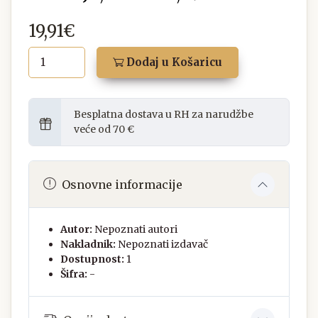
19,91€
Dodaj u Košaricu
Besplatna dostava u RH za narudžbe
veće od 70 €
Osnovne informacije
Autor:
Nepoznati autori
Nakladnik:
Nepoznati izdavač
Dostupnost:
1
Šifra:
-