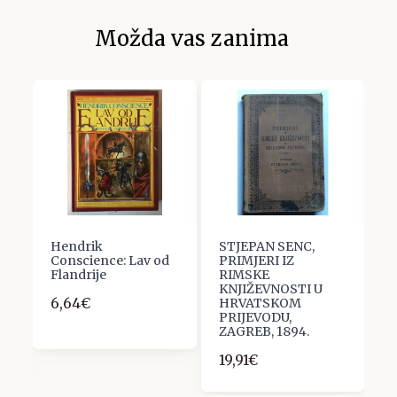
Možda vas zanima
ov
Hendrik
STJEPAN SENC,
S
Conscience: Lav od
PRIMJERI IZ
K
Flandrije
RIMSKE
d
KNJIŽEVNOSTI U
6,64€
2
HRVATSKOM
PRIJEVODU,
ZAGREB, 1894.
19,91€