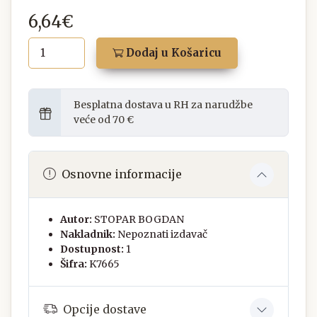
6,64€
Dodaj u Košaricu
Besplatna dostava u RH za narudžbe
veće od 70 €
Osnovne informacije
Autor:
STOPAR BOGDAN
Nakladnik:
Nepoznati izdavač
Dostupnost:
1
Šifra:
K7665
Opcije dostave