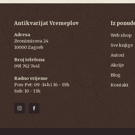
Antikvarijat Vremeplov
Iz ponud
Adresa
Web shop
Zvonimirova 24
Sve knjige
10000 Zagreb
Autori
Broj telefona
Akcije
091 762 7441
Blog
Radno vrijeme
Pon-Pet: 09 -14h i 16 - 19h
Kontakt
Sub: 10 - 13h