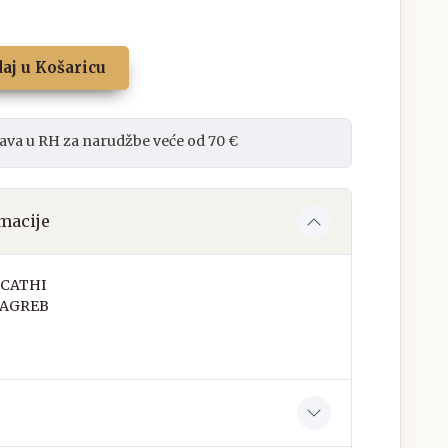
aj u Košaricu
ava u RH za narudžbe veće od 70 €
macije
CATHI
ZAGREB