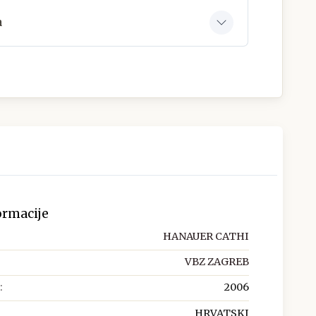
a
ormacije
HANAUER CATHI
VBZ ZAGREB
:
2006
HRVATSKI