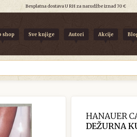
Besplatna dostava U RH za narudžbe iznad 70 €
 shop
Sve knjige
Autori
Akcije
Blo
HANAUER CA
DEŽURNA K