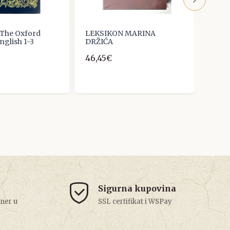
 The Oxford
LEKSIKON MARINA
Ian M
English 1-3
DRŽIĆA
7,96
46,45€
Sigurna kupovina
tner u
SSL certifikat i WSPay