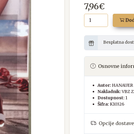
7,96€
Dod
Besplatna dost
Osnovne infor
Autor:
HANAUER 
Nakladnik:
VBZ 
Dostupnost:
1
Šifra:
K10326
Opcije dostave