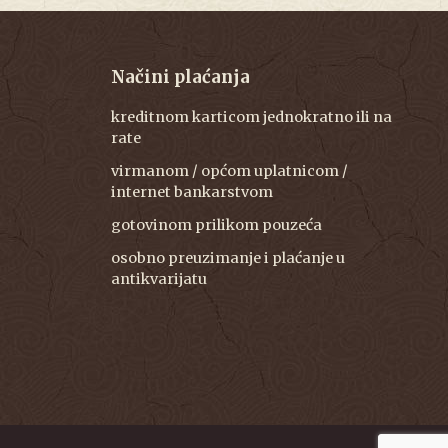
Načini plaćanja
kreditnom karticom jednokratno ili na
rate
virmanom / općom uplatnicom /
internet bankarstvom
gotovinom prilikom pouzeća
osobno preuzimanje i plaćanje u
antikvarijatu