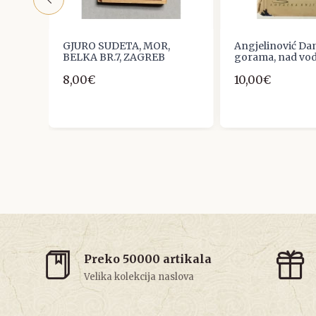
i
GJURO SUDETA, MOR,
Angjelinović Da
BELKA BR.7, ZAGREB
gorama, nad vo
8,00€
10,00€
Preko 50000 artikala
Velika kolekcija naslova