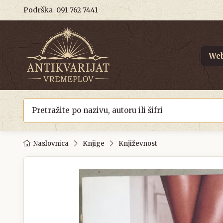
Podrška
091 762 7441
Web
Naslovnica
Knjige
Književnost