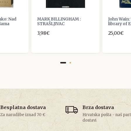
nko: Nad
MARK BILLINGHAM :
John Wain:
dama
STRAŠLJIVAC
library of 
3,98€
25,00€
Besplatna dostava
Brza dostava
Za narudžbe iznad 70 €
Hrvatska pošta - naš par
dostavi