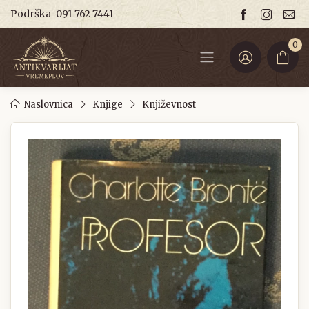
Podrška
091 762 7441
0
Naslovnica
Knjige
Književnost