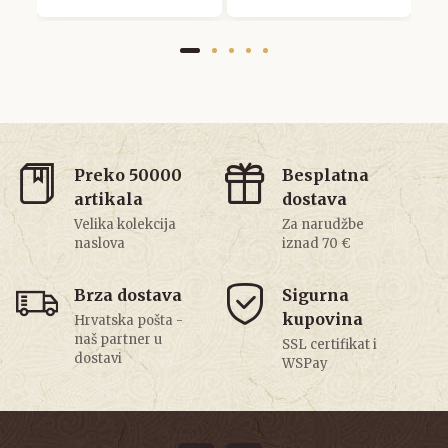
Preko 50000
Besplatna
artikala
dostava
Velika kolekcija
Za narudžbe
naslova
iznad 70 €
Brza dostava
Sigurna
kupovina
Hrvatska pošta -
naš partner u
SSL certifikat i
dostavi
WSPay