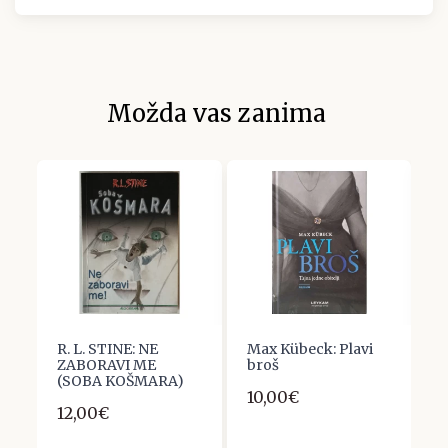
Možda vas zanima
R. L. STINE: NE
Max Kübeck: Plavi
R
ZABORAVI ME
broš
K
(SOBA KOŠMARA)
10,00€
7
12,00€