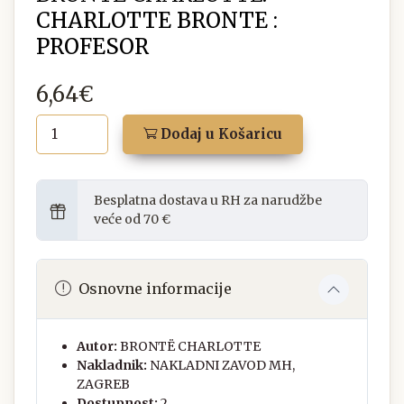
CHARLOTTE BRONTE :
PROFESOR
6,64€
Dodaj u Košaricu
Besplatna dostava u RH za narudžbe
veće od 70 €
Osnovne informacije
Autor:
BRONTË CHARLOTTE
Nakladnik:
NAKLADNI ZAVOD MH,
ZAGREB
Dostupnost:
2