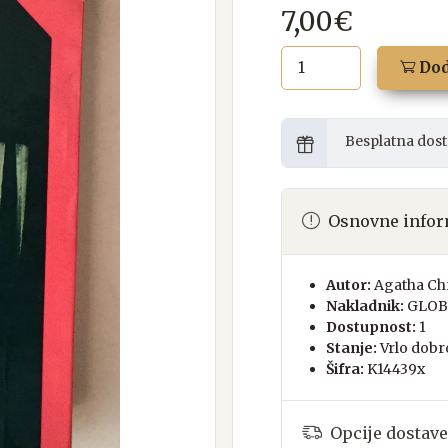
7,00€
Dod
Besplatna dost
Osnovne infor
Autor:
Agatha Chr
Nakladnik:
GLOB
Dostupnost:
1
Stanje:
Vrlo dobr
Šifra:
K14439x
Opcije dostave