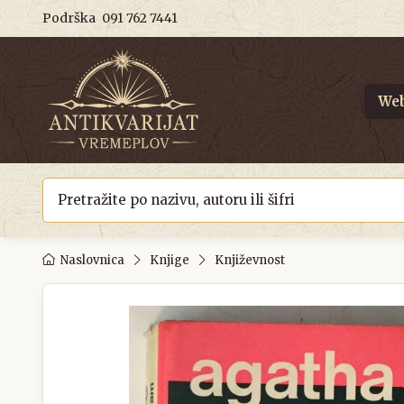
Podrška
091 762 7441
Web
Naslovnica
Knjige
Književnost