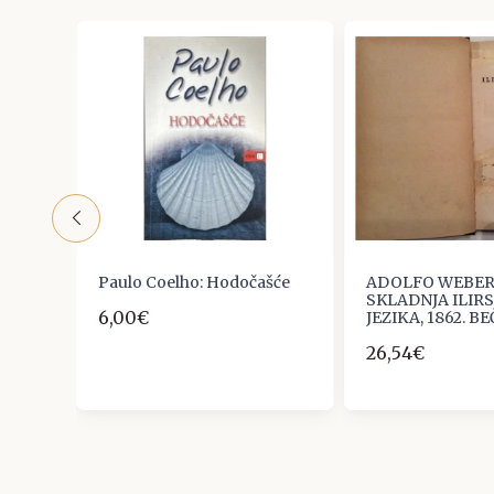
n
Paulo Coelho: Hodočašće
ADOLFO WEBER
SKLADNJA ILIR
6,00€
JEZIKA, 1862. BE
26,54€