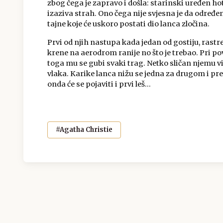
zbog čega je zapravo i došla: starinski uređen ho
izaziva strah. Ono čega nije svjesna je da određen
tajne koje će uskoro postati dio lanca zločina.
Prvi od njih nastupa kada jedan od gostiju, ras
krene na aerodrom ranije no što je trebao. Pri p
toga mu se gubi svaki trag. Netko sličan njemu vi
vlaka. Karike lanca nižu se jedna za drugom i pre
onda će se pojaviti i prvi leš…
#Agatha Christie