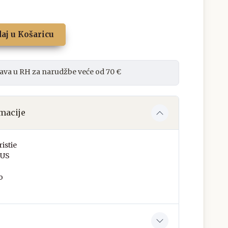
aj u Košaricu
ava u RH za narudžbe veće od 70 €
macije
istie
US
o