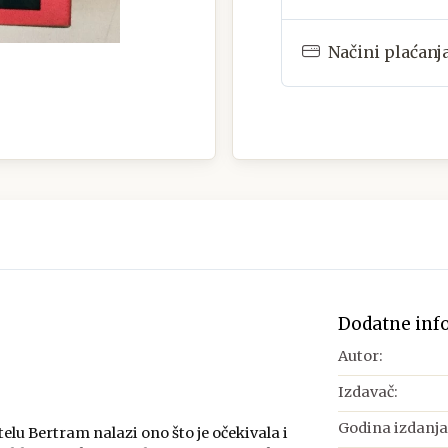
Načini plaćanj
Dodatne inf
Autor:
Izdavač:
Godina izdanja
lu Bertram nalazi ono što je očekivala i