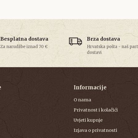
Besplatna dostava
Brza dostava
Za narudžbe iznad 70 €
Hrvatska pošta - naš par
dostavi
e
Informacije
O nama
Privatnost i kolačići
Uvjeti kupnje
Izjava o privatnosti