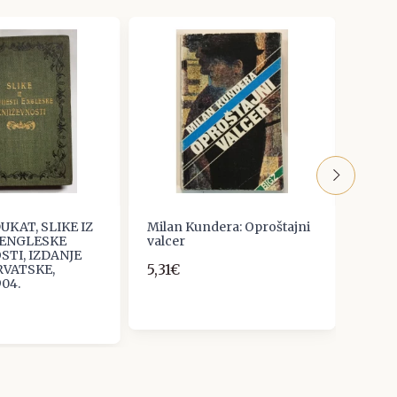
UKAT, SLIKE IZ
Milan Kundera: Oproštajni
Ferre
 ENGLESKE
valcer
- zel
STI, IZDANJE
5,31€
33,1
RVATSKE,
904.