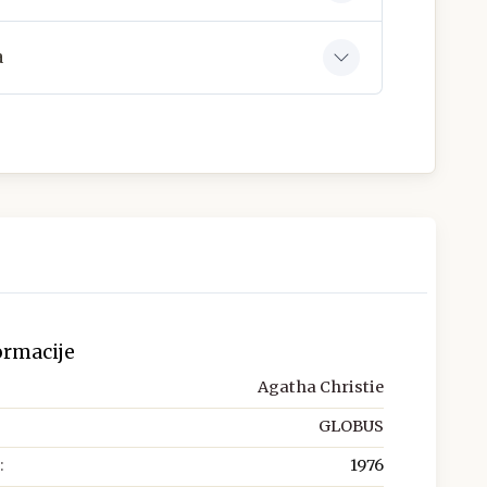
a
ormacije
Agatha Christie
GLOBUS
:
1976