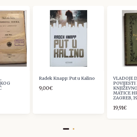
,
Radek Knapp: Put u Kalino
VLADOJE D
SKOG
POVIJESTI
9,00€
Č
KNJIŽEVNO
MATICE H
ZAGREB, 1
19,91€