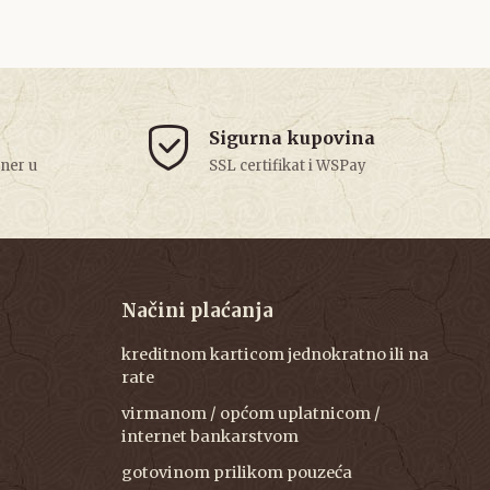
Sigurna kupovina
tner u
SSL certifikat i WSPay
Načini plaćanja
kreditnom karticom jednokratno ili na
rate
virmanom / općom uplatnicom /
internet bankarstvom
gotovinom prilikom pouzeća