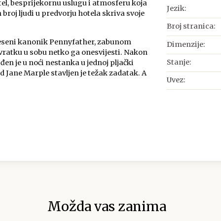
tel, besprijekornu uslugu i atmosferu koja
Jezik:
 broj ljudi u predvorju hotela skriva svoje
Broj stranica:
treseni kanonik Pennyfather, zabunom
Dimenzije:
ovratku u sobu netko ga onesvijesti. Nakon
Stanje:
đen je u noći nestanka u jednoj pljački
d Jane Marple stavljen je težak zadatak. A
Uvez:
Možda vas zanima