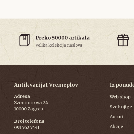
Preko 50000 artikala
Velika kolekcija naslova
Antikvarijat Vremeplov
Iz ponud
Adresa
Web shop
Zvonimirova 24
Sve knjige
10000 Zagreb
Autori
Broj telefona
Akcije
091 762 7441