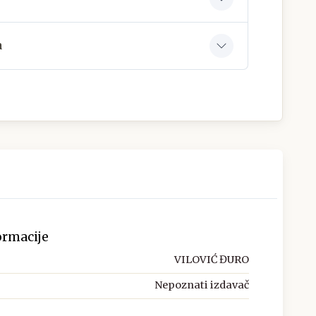
a
ormacije
VILOVIĆ ĐURO
Nepoznati izdavač