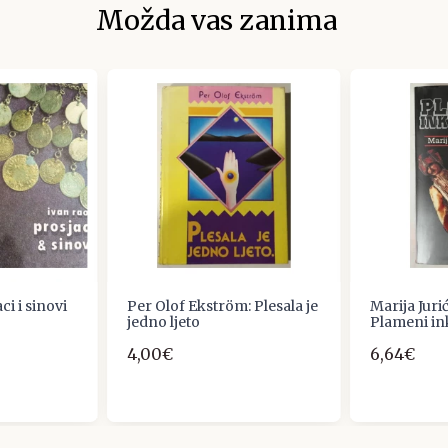
Možda vas zanima
ci i sinovi
Per Olof Ekström: Plesala je
Marija Juri
jedno ljeto
Plameni ink
4,00€
6,64€