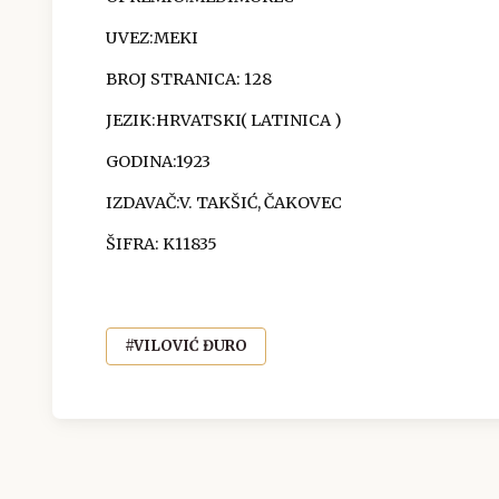
UVEZ:
MEKI
BROJ STRANICA:
128
JEZIK:
HRVATSKI( LATINICA )
GODINA:
1923
IZDAVAČ:
V. TAKŠIĆ, ČAKOVEC
ŠIFRA:
K11835
#VILOVIĆ ĐURO