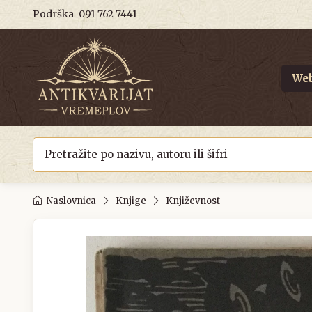
Podrška
091 762 7441
Web
Naslovnica
Knjige
Književnost