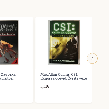
ć Zagorka:
Max Allan Collins: CSI:
Franc
vizitori
Ekipa za očevid, Čvrste veze
7,00
5,31€