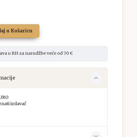
aj u Košaricu
ava u RH za narudžbe veće od 70 €
macije
ĐURO
nati izdavač