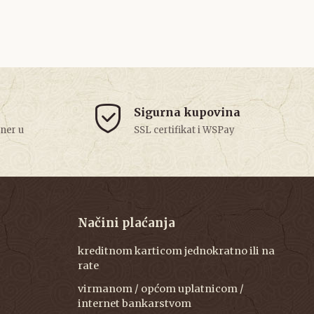
Sigurna kupovina
tner u
SSL certifikat i WSPay
Načini plaćanja
kreditnom karticom jednokratno ili na
rate
virmanom / općom uplatnicom /
internet bankarstvom