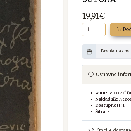
19,91€
Dod
Besplatna dost
Osnovne infor
Autor:
VILOVIĆ 
Nakladnik:
Nepoz
Dostupnost:
1
Šifra:
-
Opcije dostave