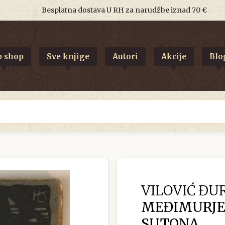
Besplatna dostava U RH za narudžbe iznad 70 €
 shop
Sve knjige
Autori
Akcije
Blo
VILOVIĆ ĐU
MEĐIMURJE 
SUTONA