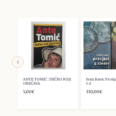
ANTE TOMIĆ : DEČKO KOJI
Ivan Raos: Prosja
NOG
OBEĆAVA
1-2
5,00€
330,00€