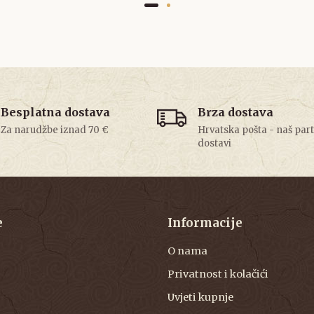
Besplatna dostava
Brza dostava
Za narudžbe iznad 70 €
Hrvatska pošta - naš par
dostavi
e
Informacije
O nama
Privatnost i kolačići
Uvjeti kupnje