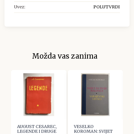
Uvez:
POLUTVRDI
Možda vas zanima
:
AUGUST CESAREC,
VESELKO
C
LEGENDE I DRUGE
KOROMAN: SVIJET
j