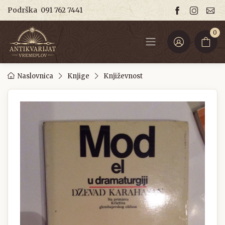
Podrška
091 762 7441
0
Naslovnica
Knjige
Književnost