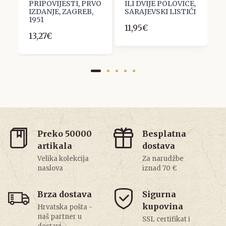
PRIPOVIJESTI, PRVO
ILI DVIJE POLOVICE,
5
IZDANJE, ZAGREB,
SARAJEVSKI LISTIĆI
1951
11,95€
13,27€
Preko 50000
Besplatna
artikala
dostava
Velika kolekcija
Za narudžbe
naslova
iznad 70 €
Brza dostava
Sigurna
kupovina
Hrvatska pošta -
naš partner u
SSL certifikat i