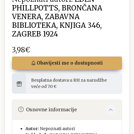
PHILLPOTTS, BRONČANA
VENERA, ZABAVNA
BIBLIOTEKA, KNJIGA 346,
ZAGREB 1924
3,98€
Obavijesti me o dostupnosti
Besplatna dostava u RH za narudžbe
veće od 70 €
Osnovne informacije
Autor:
Nepoznati autori