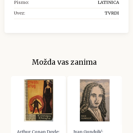
Pismo:
LATINICA
Uvez:
TVRDI
Možda vas zanima
Arthur Conan Doyle:
Ivan Gundulić:
J