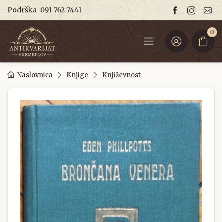
Podrška
091 762 7441
0
Naslovnica
Knjige
Književnost