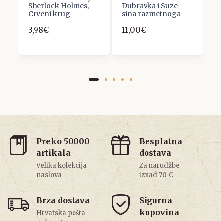
Sherlock Holmes,
Dubravka i Suze
P
Crveni krug
sina razmetnoga
N
3,98€
11,00€
6
Preko 50000
Besplatna
artikala
dostava
Velika kolekcija
Za narudžbe
naslova
iznad 70 €
Brza dostava
Sigurna
kupovina
Hrvatska pošta -