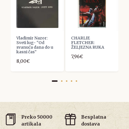
:
Vladimir Nazor:
CHARLIE
S
Sveti lug- “Od
FLETCHER:
K
svanuća dana do u
ŽELJEZNA RUKA
N
kasni čas”
M
7,96€
8,00€
1
Preko 50000
Besplatna
artikala
dostava