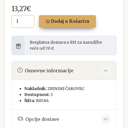
13,27€
Dodaj u Košaricu
Besplatna dostava u RH za narudžbe
veće od 70 €
Osnovne informacije
Nakladnik:
ZRINSKI ČAKOVEC
Dostupnost:
1
Šifra:
K8584
Opcije dostave