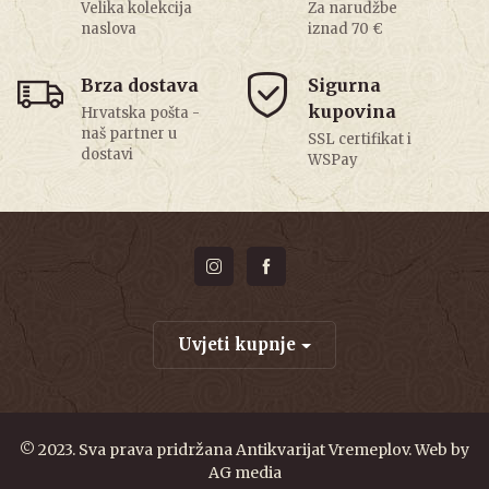
Velika kolekcija
Za narudžbe
naslova
iznad 70 €
Brza dostava
Sigurna
kupovina
Hrvatska pošta -
naš partner u
SSL certifikat i
dostavi
WSPay
Uvjeti kupnje
© 2023. Sva prava pridržana Antikvarijat Vremeplov. Web by
AG media