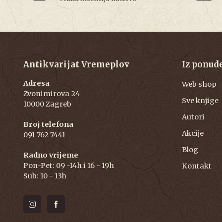
Antikvarijat Vremeplov
Iz ponud
Adresa
Web shop
Zvonimirova 24
Sve knjige
10000 Zagreb
Autori
Broj telefona
Akcije
091 762 7441
Blog
Radno vrijeme
Pon-Pet: 09 -14h i 16 - 19h
Kontakt
Sub: 10 - 13h