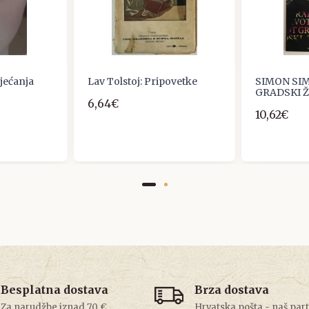
jećanja
Lav Tolstoj: Pripovetke
SIMON SI
GRADSKI 
6,64€
10,62€
Besplatna dostava
Brza dostava
Za narudžbe iznad 70 €
Hrvatska pošta - naš par