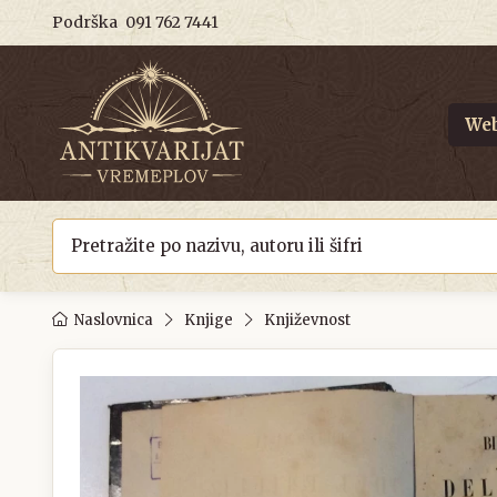
Podrška
091 762 7441
Web
Naslovnica
Knjige
Književnost