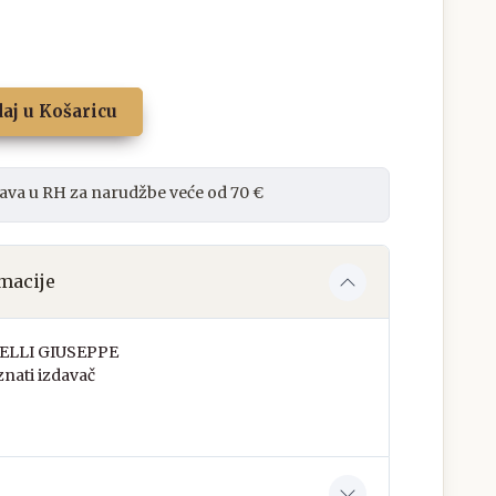
aj u Košaricu
ava u RH za narudžbe veće od 70 €
macije
ELLI GIUSEPPE
nati izdavač