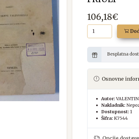
106,18€
Dod
Besplatna dost
Osnovne infor
Autor:
VALENTIN
Nakladnik:
Nepoz
Dostupnost:
1
Šifra:
K7544
Opcije dostave