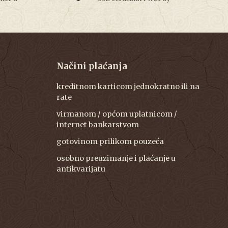
Načini plaćanja
kreditnom karticom jednokratno ili na
rate
virmanom / općom uplatnicom /
internet bankarstvom
gotovinom prilikom pouzeća
osobno preuzimanje i plaćanje u
antikvarijatu