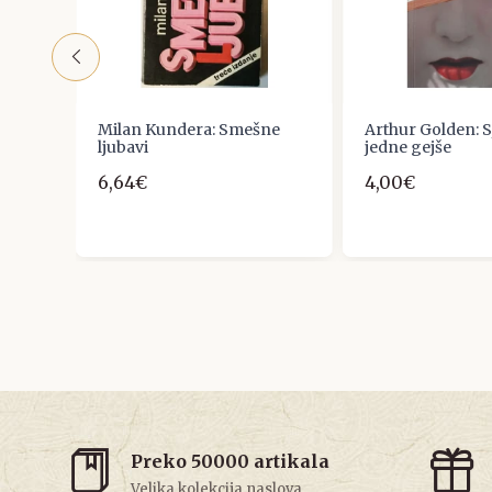
Milan Kundera: Smešne
Arthur Golden: S
ljubavi
jedne gejše
6,64€
4,00€
Preko 50000 artikala
Velika kolekcija naslova