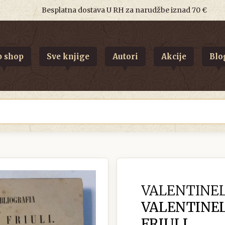
Besplatna dostava U RH za narudžbe iznad 70 €
 shop
Sve knjige
Autori
Akcije
Blo
VALENTINEL
VALENTINEL
FRIULI