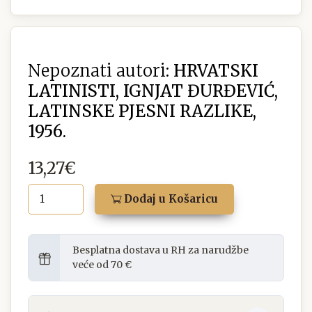
Nepoznati autori:
HRVATSKI
LATINISTI, IGNJAT ĐURĐEVIĆ,
LATINSKE PJESNI RAZLIKE,
1956.
13,27€
Dodaj u Košaricu
Besplatna dostava u RH za narudžbe
veće od 70 €