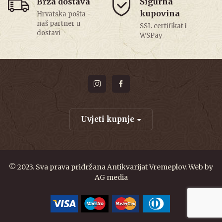
Brza dostava
Sigurna
kupovina
Hrvatska pošta -
naš partner u
SSL certifikat i
dostavi
WSPay
Uvjeti kupnje
© 2023. Sva prava pridržana Antikvarijat Vremeplov. Web by
AG media