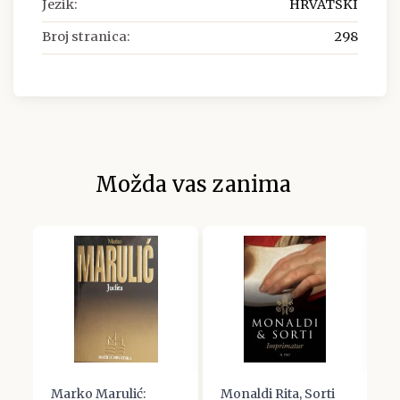
Jezik:
HRVATSKI
Broj stranica:
298
Možda vas zanima
Marko Marulić:
Monaldi Rita, Sorti
P