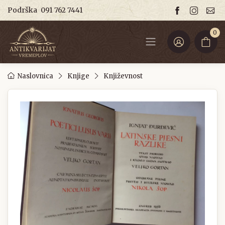
Podrška
091 762 7441
0
Naslovnica
Knjige
Književnost