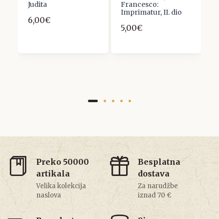
Judita
Francesco:
M
Imprimatur, II. dio
S
6,00€
5,00€
1
Preko 50000
Besplatna
artikala
dostava
Velika kolekcija
Za narudžbe
naslova
iznad 70 €