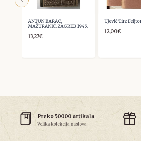
ANCA
ANTUN BARAC,
Ujević Tin: Feljton
MAŽURANIĆ, ZAGREB 1945.
12,00€
13,27€
Preko 50000 artikala
Velika kolekcija naslova