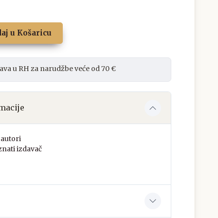
aj u Košaricu
ava u RH za narudžbe veće od 70 €
macije
autori
nati izdavač