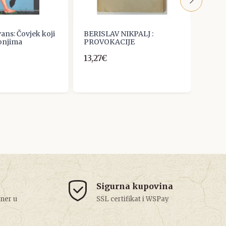
ans: Čovjek koji
BERISLAV NIKPALJ :
Milan
konjima
PROVOKACIJE
misa
13,27€
4,00
Sigurna kupovina
tner u
SSL certifikat i WSPay