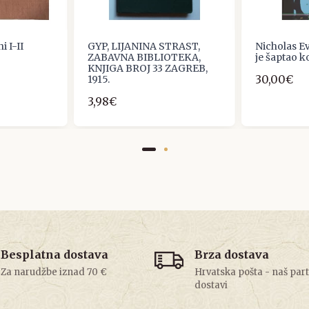
i I-II
GYP, LIJANINA STRAST,
Nicholas Ev
ZABAVNA BIBLIOTEKA,
je šaptao 
KNJIGA BROJ 33 ZAGREB,
30,00€
1915.
3,98€
Besplatna dostava
Brza dostava
Za narudžbe iznad 70 €
Hrvatska pošta - naš par
dostavi