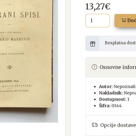
13,27€
Dod
Besplatna dost
Osnovne infor
Autor:
Nepoznati 
Nakladnik:
Nepoz
Dostupnost:
1
Šifra:
0344
Opcije dostave