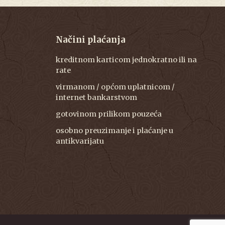
Načini plaćanja
kreditnom karticom jednokratno ili na
rate
virmanom / općom uplatnicom /
internet bankarstvom
gotovinom prilikom pouzeća
osobno preuzimanje i plaćanje u
antikvarijatu