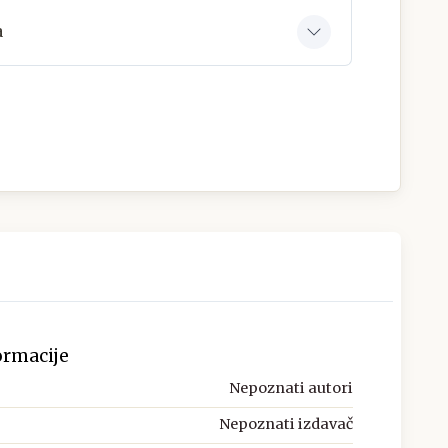
a
ormacije
Nepoznati autori
Nepoznati izdavač