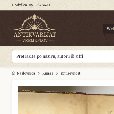
Podrška
091 762 7441
Web
Naslovnica
Knjige
Književnost