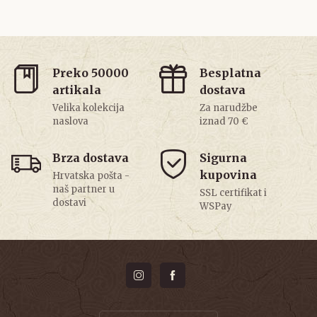
Preko 50000
Besplatna
artikala
dostava
Velika kolekcija
Za narudžbe
naslova
iznad 70 €
Brza dostava
Sigurna
kupovina
Hrvatska pošta -
naš partner u
SSL certifikat i
dostavi
WSPay