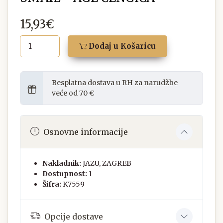
15,93€
Dodaj u Košaricu
Besplatna dostava u RH za narudžbe
veće od 70 €
Osnovne informacije
Nakladnik:
JAZU, ZAGREB
Dostupnost:
1
Šifra:
K7559
Opcije dostave