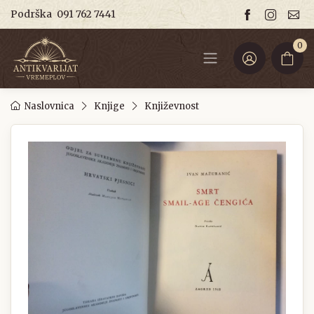
Podrška
091 762 7441
0
Naslovnica
Knjige
Književnost