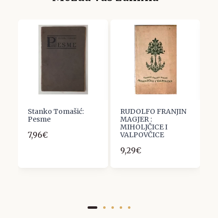
a
Stanko Tomašić:
RUDOLFO FRANJIN
S
Pesme
MAGJER :
L
MIHOLJČICE I
p
7,96€
VALPOVČICE
6
9,29€