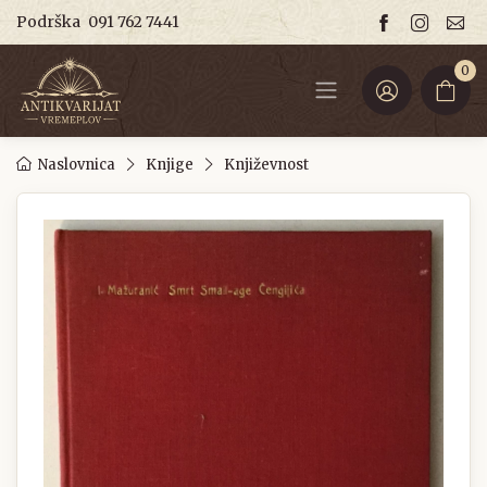
Podrška
091 762 7441
0
Naslovnica
Knjige
Književnost