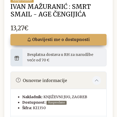
Rasprodano
IVAN MAŽURANIĆ : SMRT
SMAIL - AGE ČENGIJIĆA
13,27€
Obavijesti me o dostupnosti
Besplatna dostava u RH za narudžbe
veće od 70 €
Osnovne informacije
Nakladnik:
KNJIŽEVNI JUG, ZAGREB
Dostupnost:
Rasprodano
Šifra:
K11350