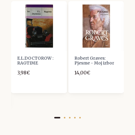
E.L.DOCTOROW :
Robert Graves:
J
RAGTIME
Pjesme - Moj izbor
M
3,98€
14,00€
6
N