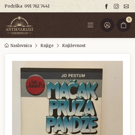
Podrška
091 762 7441
0
Naslovnica
Knjige
Književnost