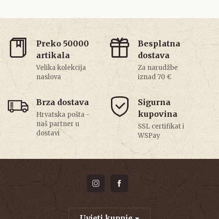
Preko 50000
Besplatna
artikala
dostava
Velika kolekcija
Za narudžbe
naslova
iznad 70 €
Brza dostava
Sigurna
kupovina
Hrvatska pošta -
naš partner u
SSL certifikat i
dostavi
WSPay
Uvjeti kupnje