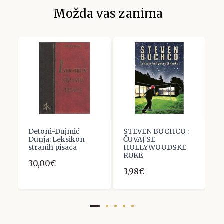
Možda vas zanima
Detoni-Dujmić
STEVEN BOCHCO :
R
Dunja: Leksikon
ČUVAJ SE
a
stranih pisaca
HOLLYWOODSKE
u
RUKE
2
30,00€
3,98€
7