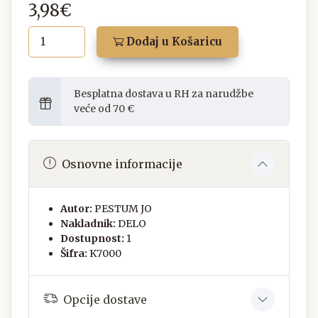
3,98€
Dodaj u Košaricu
Besplatna dostava u RH za narudžbe
veće od 70 €
Osnovne informacije
Autor:
PESTUM JO
Nakladnik:
DELO
Dostupnost:
1
Šifra:
K7000
Opcije dostave