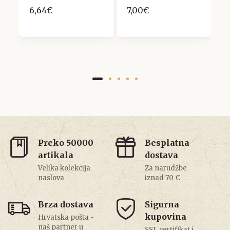
5
6,64€
7,00€
Preko 50000
Besplatna
artikala
dostava
Velika kolekcija
Za narudžbe
naslova
iznad 70 €
Brza dostava
Sigurna
kupovina
Hrvatska pošta -
naš partner u
SSL certifikat i