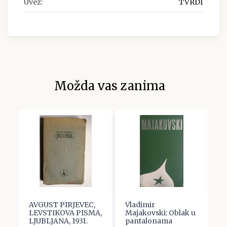
Uvez:
TVRDI
Možda vas zanima
AVGUST PIRJEVEC,
Vladimir
J
LEVSTIKOVA PISMA,
Majakovski: Oblak u
K
LJUBLJANA, 1931.
pantalonama