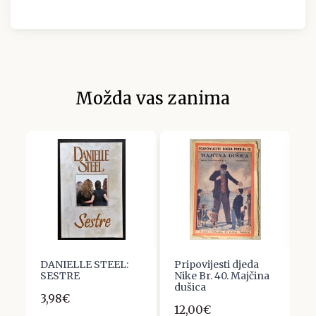
Možda vas zanima
DANIELLE STEEL:
Pripovijesti djeda
D
SESTRE
Nike Br. 40. Majčina
Z
dušica
(
3,98€
:
12,00€
2