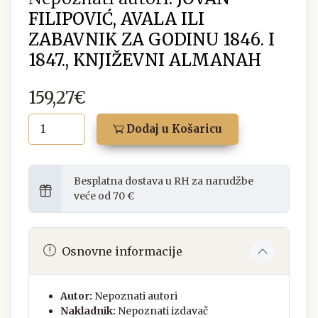
FILIPOVIĆ, AVALA ILI
ZABAVNIK ZA GODINU 1846. I
1847., KNJIŽEVNI ALMANAH
159,27€
Dodaj u Košaricu
Besplatna dostava u RH za narudžbe
veće od 70 €
Osnovne informacije
Autor:
Nepoznati autori
Nakladnik:
Nepoznati izdavač