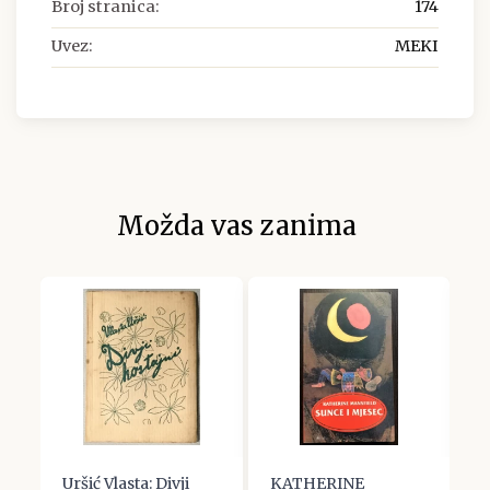
Broj stranica:
174
Uvez:
MEKI
Možda vas zanima
Uršić Vlasta: Divji
KATHERINE
I