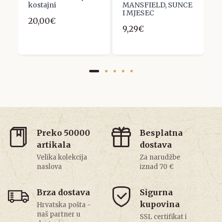
kostajni
MANSFIELD, SUNCE
A
I MJESEC
20,00€
5
9,29€
Preko 50000
Besplatna
artikala
dostava
Velika kolekcija
Za narudžbe
naslova
iznad 70 €
Brza dostava
Sigurna
kupovina
Hrvatska pošta -
naš partner u
SSL certifikat i