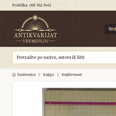
Podrška
091 762 7441
Web
Naslovnica
Knjige
Književnost