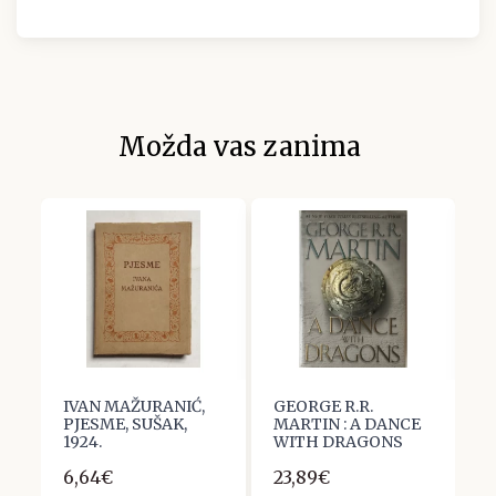
Možda vas zanima
d
IVAN MAŽURANIĆ,
GEORGE R.R.
S
PJESME, SUŠAK,
MARTIN : A DANCE
p
1924.
WITH DRAGONS
6
6,64€
23,89€