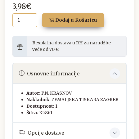
3,98€
Dodaj u Košaricu
Besplatna dostava u RH za narudžbe
veće od 70 €
Osnovne informacije
Autor:
P.N. KRASNOV
Nakladnik:
ZEMALJSKA TISKARA ZAGREB
Dostupnost:
1
Šifra:
K5861
Opcije dostave