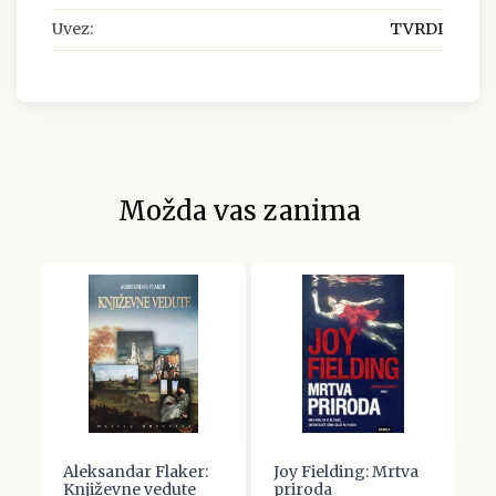
Uvez:
TVRDI
Možda vas zanima
Aleksandar Flaker:
Joy Fielding: Mrtva
B
Književne vedute
priroda
za