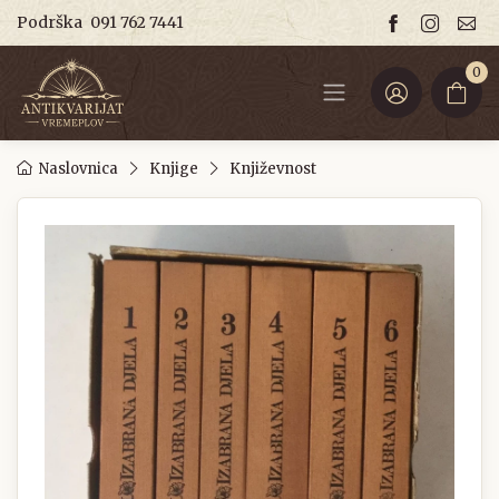
Podrška
091 762 7441
0
Naslovnica
Knjige
Književnost