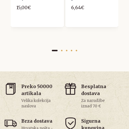
p
15,00€
6,64€
2
Preko 50000
Besplatna
artikala
dostava
Velika kolekcija
Za narudžbe
naslova
iznad 70 €
Brza dostava
Sigurna
kupovina
Hrvatska pošta -