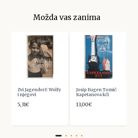
Možda vas zanima
Zvi Jagendorf: Wolfy
Josip Eugen Tomić:
F
i njegovi
Kapetanova kći
S
5,31€
13,00€
7