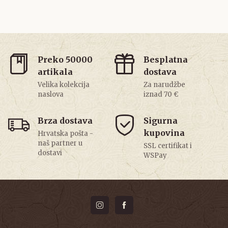
Preko 50000
Besplatna
artikala
dostava
Velika kolekcija
Za narudžbe
naslova
iznad 70 €
Brza dostava
Sigurna
kupovina
Hrvatska pošta -
naš partner u
SSL certifikat i
dostavi
WSPay