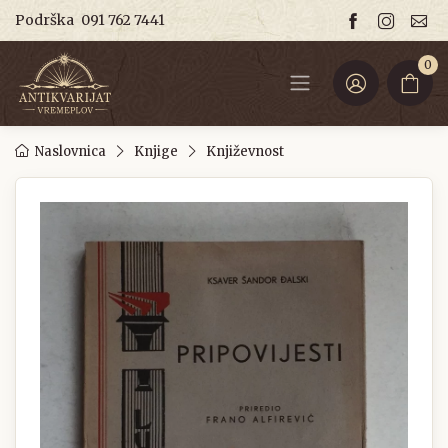
Podrška
091 762 7441
0
Naslovnica
Knjige
Književnost