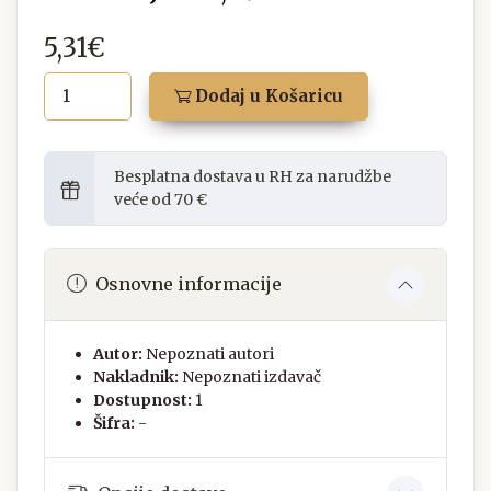
5,31€
Dodaj u Košaricu
Besplatna dostava u RH za narudžbe
veće od 70 €
Osnovne informacije
Autor:
Nepoznati autori
Nakladnik:
Nepoznati izdavač
Dostupnost:
1
Šifra:
-