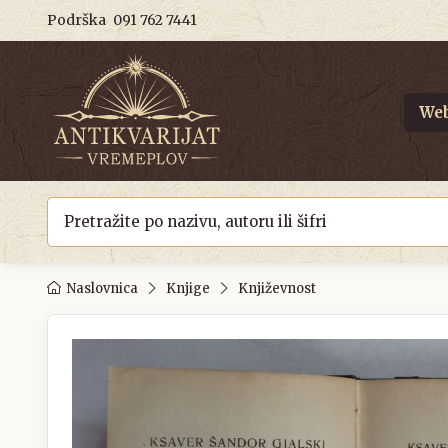
Podrška
091 762 7441
Web
Naslovnica
Knjige
Književnost