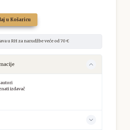
aj u Košaricu
ava u RH za narudžbe veće od 70 €
macije
autori
nati izdavač