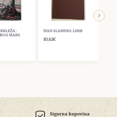
KRLEŽA :
IVAN SLAMING: LIMB
Evgen
 BOG MARS
10,62€
9,00
Sigurna kupovina