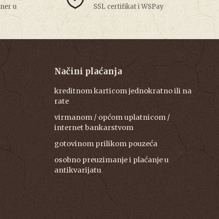
tner u
SSL certifikat i WSPay
Načini plaćanja
kreditnom karticom jednokratno ili na
rate
virmanom / općom uplatnicom /
internet bankarstvom
gotovinom prilikom pouzeća
osobno preuzimanje i plaćanje u
antikvarijatu