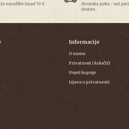
Za narudžbe iznad 70 €
Hrvatska pošta - naš par
dostavi
e
Informacije
O nama
Privatnost i kolačići
Uvjeti kupnje
Izjava o privatnosti