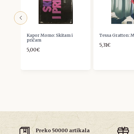
av i
Kapor Momo: Skitam i
Tessa Gratton: M
pričam
5,31€
5,00€
Preko 50000 artikala