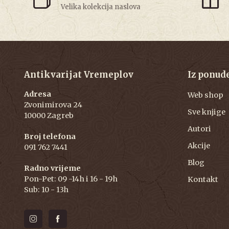
Velika kolekcija naslova
Antikvarijat Vremeplov
Iz ponud
Adresa
Web shop
Zvonimirova 24
Sve knjige
10000 Zagreb
Autori
Broj telefona
Akcije
091 762 7441
Blog
Radno vrijeme
Pon-Pet: 09 -14h i 16 - 19h
Kontakt
Sub: 10 - 13h