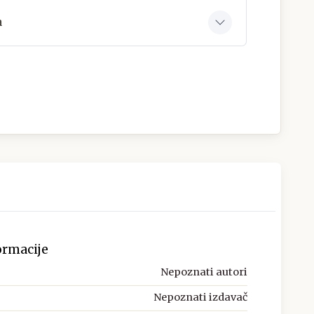
a
ormacije
Nepoznati autori
Nepoznati izdavač