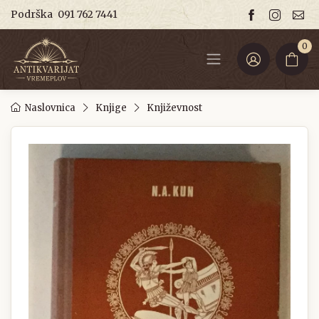
Podrška
091 762 7441
0
Naslovnica
Knjige
Književnost