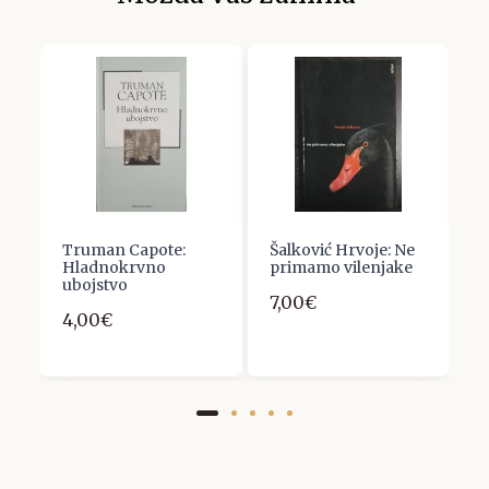
Truman Capote:
Šalković Hrvoje: Ne
D
Hladnokrvno
primamo vilenjake
M
ubojstvo
7,00€
1
4,00€