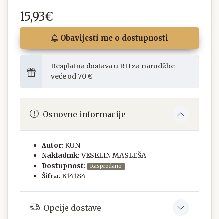
15,93€
Obavijesti me o dostupnosti
Besplatna dostava u RH za narudžbe
veće od 70 €
Osnovne informacije
Autor:
KUN
Nakladnik:
VESELIN MASLEŠA
Dostupnost:
Rasprodano
Šifra:
K14184
Opcije dostave