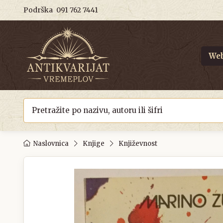
Podrška
091 762 7441
Web
Naslovnica
Knjige
Književnost