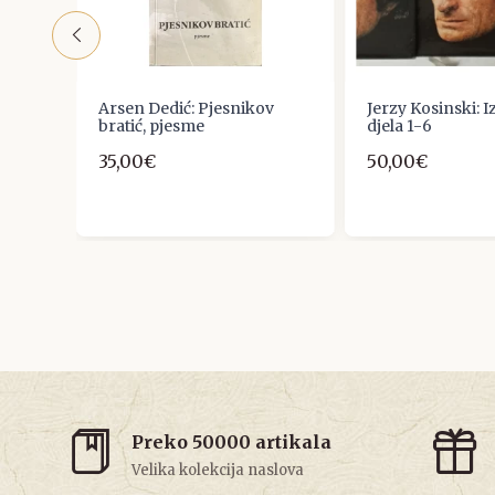
aji
Arsen Dedić: Pjesnikov
Jerzy Kosinski: 
a
bratić, pjesme
djela 1-6
35,00€
50,00€
Preko 50000 artikala
Velika kolekcija naslova