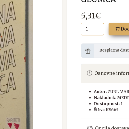
5,31€
Dod
Besplatna dost
Osnovne infor
Autor:
ZURL MA
Nakladnik:
MEDI
Dostupnost:
1
Šifra:
K8665
Opcije dostave