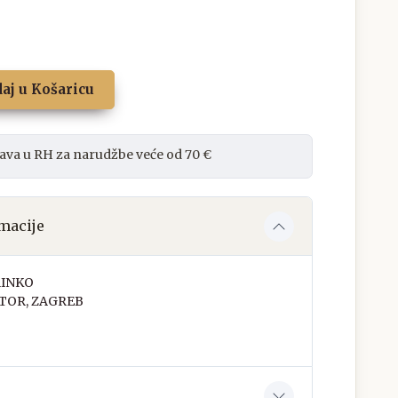
aj u Košaricu
ava u RH za narudžbe veće od 70 €
macije
RINKO
TOR, ZAGREB