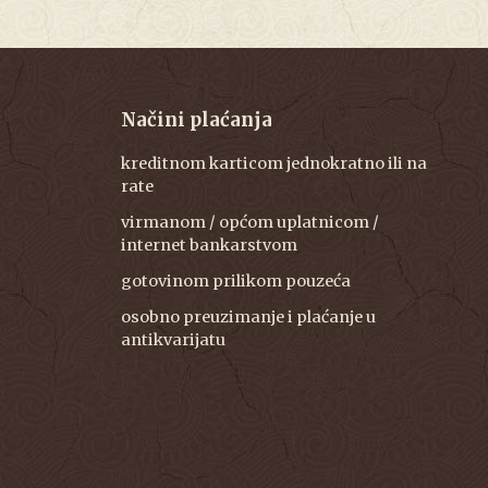
Načini plaćanja
kreditnom karticom jednokratno ili na
rate
virmanom / općom uplatnicom /
internet bankarstvom
gotovinom prilikom pouzeća
osobno preuzimanje i plaćanje u
antikvarijatu