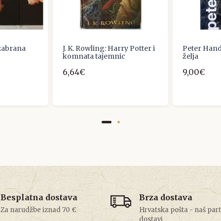
Izabrana
J. K. Rowling: Harry Potter i
Peter Hand
komnata tajemnic
želja
6,64€
9,00€
Besplatna dostava
Brza dostava
Za narudžbe iznad 70 €
Hrvatska pošta - naš par
dostavi