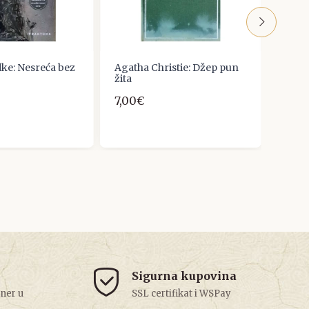
ke: Nesreća bez
Agatha Christie: Džep pun
I. S.
žita
Kolo
7,00€
3,98
Sigurna kupovina
tner u
SSL certifikat i WSPay